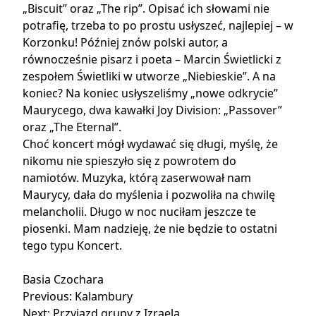
„Biscuit” oraz „The rip”. Opisać ich słowami nie
potrafię, trzeba to po prostu usłyszeć, najlepiej – w
Korzonku! Później znów polski autor, a
równocześnie pisarz i poeta – Marcin Świetlicki z
zespołem Świetliki w utworze „Niebieskie”. A na
koniec? Na koniec usłyszeliśmy „nowe odkrycie”
Maurycego, dwa kawałki Joy Division: „Passover”
oraz „The Eternal”.
Choć koncert mógł wydawać się długi, myślę, że
nikomu nie spieszyło się z powrotem do
namiotów. Muzyka, którą zaserwował nam
Maurycy, dała do myślenia i pozwoliła na chwilę
melancholii. Długo w noc nuciłam jeszcze te
piosenki. Mam nadzieję, że nie będzie to ostatni
tego typu Koncert.
Basia Czochara
Nawigacja
Previous:
Kalambury
Next:
Przyjazd grupy z Izraela