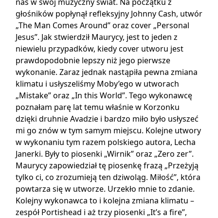
nas w swój muzyczny świat. Na początku z
głośników popłynął refleksyjny Johnny Cash, utwór
„The Man Comes Around” oraz cover „Personal
Jesus”. Jak stwierdził Maurycy, jest to jeden z
niewielu przypadków, kiedy cover utworu jest
prawdopodobnie lepszy niż jego pierwsze
wykonanie. Zaraz jednak nastąpiła pewna zmiana
klimatu i usłyszeliśmy Moby’ego w utworach
„Mistake” oraz „In this World”. Tego wykonawcę
poznałam parę lat temu właśnie w Korzonku
dzięki druhnie Avadzie i bardzo miło było usłyszeć
mi go znów w tym samym miejscu. Kolejne utwory
w wykonaniu tym razem polskiego autora, Lecha
Janerki. Były to piosenki „Wirnik” oraz „Zero zer”.
Maurycy zapowiedział tę piosenkę frazą „Przeżyją
tylko ci, co zrozumieją ten dziwoląg. Miłość”, która
powtarza się w utworze. Urzekło mnie to zdanie.
Kolejny wykonawca to i kolejna zmiana klimatu –
zespół Portishead i aż trzy piosenki „It’s a fire”,