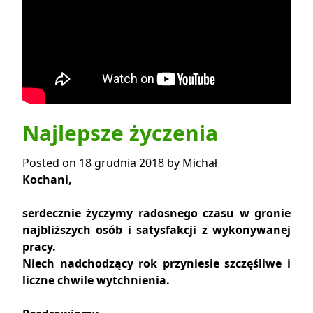
Najlepsze życzenia
Posted on
18 grudnia 2018
by
Michał
Kochani,
serdecznie życzymy radosnego czasu w gronie
najbliższych osób i satysfakcji z wykonywanej
pracy.
Niech nadchodzący rok przyniesie szczęśliwe i
liczne chwile wytchnienia.