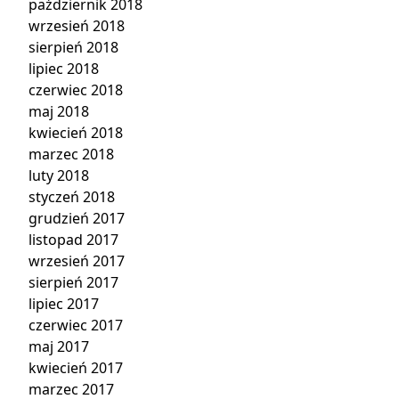
październik 2018
wrzesień 2018
sierpień 2018
lipiec 2018
czerwiec 2018
maj 2018
kwiecień 2018
marzec 2018
luty 2018
styczeń 2018
grudzień 2017
listopad 2017
wrzesień 2017
sierpień 2017
lipiec 2017
czerwiec 2017
maj 2017
kwiecień 2017
marzec 2017