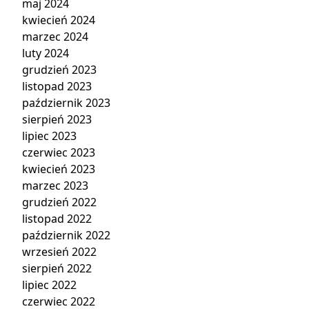
maj 2024
kwiecień 2024
marzec 2024
luty 2024
grudzień 2023
listopad 2023
październik 2023
sierpień 2023
lipiec 2023
czerwiec 2023
kwiecień 2023
marzec 2023
grudzień 2022
listopad 2022
październik 2022
wrzesień 2022
sierpień 2022
lipiec 2022
czerwiec 2022