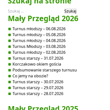
Szukaj na stronie
Szukaj:
Mały Przegląd 2026
Turnus młodszy – 06.08.2026
Turnus młodszy – 05.08.2026
Turnus młodszy – 04.08.2026
Turnus Młodszy – 03.08.2026
Turnus młodszy – 02.08.2026
Turnus starszy – 31.07.2026
Korczakowo okiem gościa
Podsumowanie starszego turnusu
Co jemy na obozie?
Turnus starszy – 30.07.2026
Turnus starszy – 29.07.2026
Turnus starszy – 28.07.2026
Mały Przegląd 2025