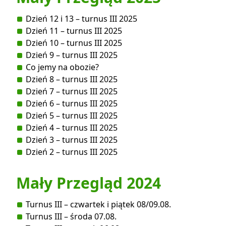
Dzień 12 i 13 – turnus III 2025
Dzień 11 – turnus III 2025
Dzień 10 – turnus III 2025
Dzień 9 – turnus III 2025
Co jemy na obozie?
Dzień 8 – turnus III 2025
Dzień 7 – turnus III 2025
Dzień 6 – turnus III 2025
Dzień 5 – turnus III 2025
Dzień 4 – turnus III 2025
Dzień 3 – turnus III 2025
Dzień 2 – turnus III 2025
Mały Przegląd 2024
Turnus III – czwartek i piątek 08/09.08.
Turnus III – środa 07.08.