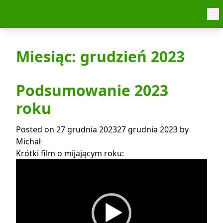
Skip to content
Miesiąc:
grudzień 2023
Podsumowanie 2023
roku
Posted on
27 grudnia 2023
27 grudnia 2023
by
Michał
Krótki film o mijającym roku:
Video
Player