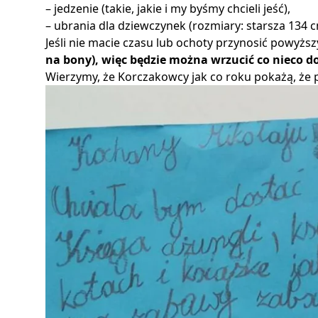
– jedzenie (takie, jakie i my byśmy chcieli jeść),
– ubrania dla dziewczynek (rozmiary: starsza 134 
Jeśli nie macie czasu lub ochoty przynosić powyżs
na bony), więc będzie można wrzucić co nieco do
Wierzymy, że Korczakowcy jak co roku pokażą, że pot