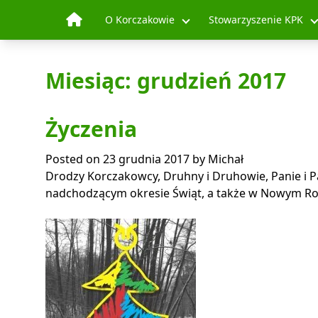
Skip to content
O Korczakowie
Stowarzyszenie KPK
Miesiąc:
grudzień 2017
Życzenia
Posted on
23 grudnia 2017
by
Michał
Drodzy Korczakowcy, Druhny i Druhowie, Panie i Pa
nadchodzącym okresie Świąt, a także w Nowym Ro