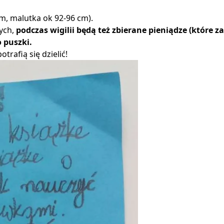
cm, malutka ok 92-96 cm).
zych,
podczas wigilii będą też zbierane pieniądze (które 
 puszki.
rafią się dzielić!