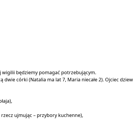
ej wigilii będziemy pomagać potrzebującym.
wie córki (Natalia ma lat 7, Maria niecałe 2). Ojciec dzie
ołaja),
ie rzecz ujmując – przybory kuchenne),