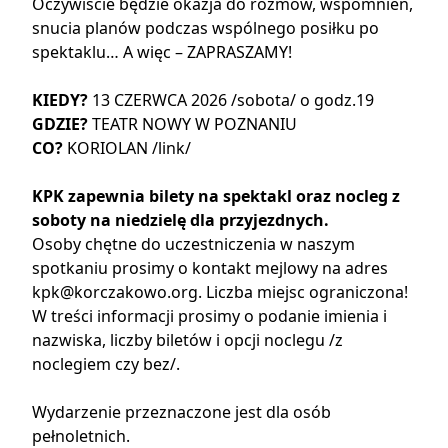
Oczywiście będzie okazja do rozmów, wspomnień,
snucia planów podczas wspólnego posiłku po
spektaklu… A więc – ZAPRASZAMY!
KIEDY?
13 CZERWCA 2026 /sobota/ o godz.19
GDZIE?
TEATR NOWY W POZNANIU
CO?
KORIOLAN /
link
/
KPK zapewnia bilety na spektakl oraz nocleg z
soboty na niedzielę dla przyjezdnych.
Osoby chętne do uczestniczenia w naszym
spotkaniu prosimy o kontakt mejlowy na adres
kpk@korczakowo.org. Liczba miejsc ograniczona!
W treści informacji prosimy o podanie imienia i
nazwiska, liczby biletów i opcji noclegu /z
noclegiem czy bez/.
Wydarzenie przeznaczone jest dla osób
pełnoletnich.