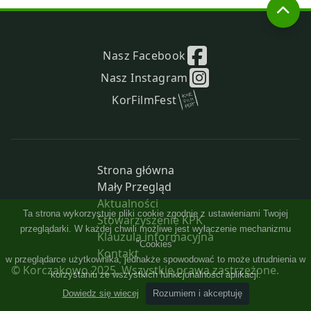
Nasz Facebook
Nasz Instagram
KorFilmFest
Strona główna
Mały Przegląd
Aktualności
Stowarzyszenie KPK
Klauzula informacyjna
Kontakt
© Korczakowo 2025. Wszystkie prawa zastrzeżone.