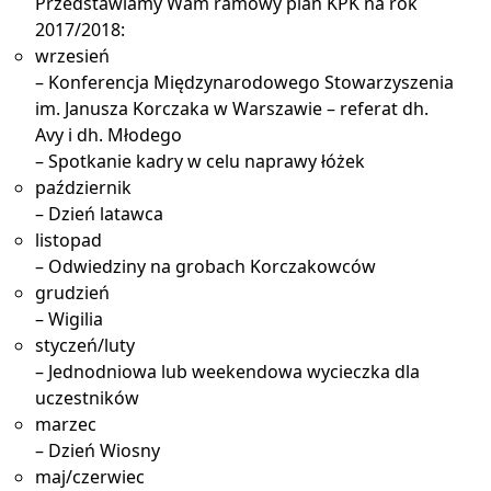
Przedstawiamy Wam ramowy plan KPK na rok
2017/2018:
wrzesień
– Konferencja Międzynarodowego Stowarzyszenia
im. Janusza Korczaka w Warszawie – referat dh.
Avy i dh. Młodego
– Spotkanie kadry w celu naprawy łóżek
październik
– Dzień latawca
listopad
– Odwiedziny na grobach Korczakowców
grudzień
– Wigilia
styczeń/luty
– Jednodniowa lub weekendowa wycieczka dla
uczestników
marzec
– Dzień Wiosny
maj/czerwiec