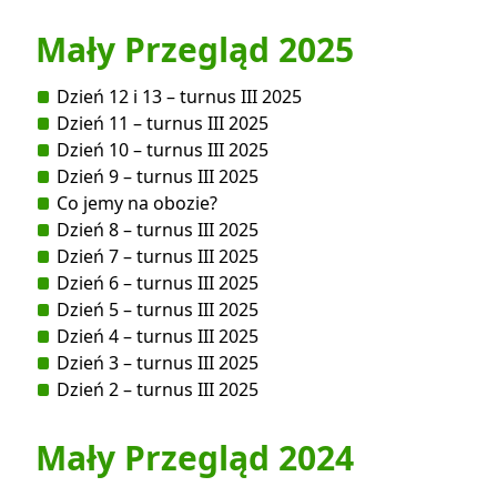
Mały Przegląd 2025
Dzień 12 i 13 – turnus III 2025
Dzień 11 – turnus III 2025
Dzień 10 – turnus III 2025
Dzień 9 – turnus III 2025
Co jemy na obozie?
Dzień 8 – turnus III 2025
Dzień 7 – turnus III 2025
Dzień 6 – turnus III 2025
Dzień 5 – turnus III 2025
Dzień 4 – turnus III 2025
Dzień 3 – turnus III 2025
Dzień 2 – turnus III 2025
Mały Przegląd 2024