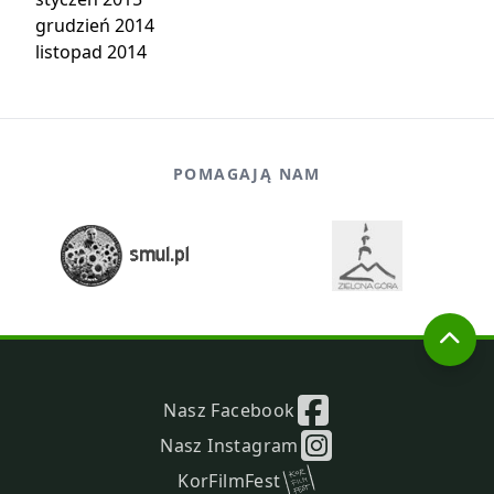
grudzień 2014
listopad 2014
POMAGAJĄ NAM
Nasz Facebook
Nasz Instagram
KorFilmFest