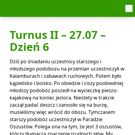
Skip to content
Turnus II – 27.07 –
Dzień 6
Dziś po śniadaniu uczestnicy starszego i
młodszego podobozu na przemian uczestniczyli w
Kalamburach i zabawach ruchowych. Potem było
kąpielisko i boisko. Po obiedzie i ciszy poobiedniej
młodszy podobóz poszedł na wycieczkę pieszo-
kajakową na koniec jeziora. Niestety w trakcie
zaczął padać deszcz i zanosiło się na burzę,
musieliśmy więc wrócić do obozu. Tymczasem
starszy podobóz uczestniczył w Paradzie
Oszustów. Polega ona na tym, że jest 3 oszustów,
którzy tłumaczą znaczenie trudnych słów. My