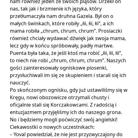
nam również jeden ze swoich pląsów. Urzekł on
nas, tak jak i brzmienie ich języka, który
przetłumaczyła nam druhna Gazela. Był on o
małych świnkach, które robiły „łii, łii, łii”, a ich
mama robiła „chrum, chrum, chrum”. Prosiaczki
również chciały wydawać dźwięk jak swoja mama,
lecz gdy w końcu spróbowały, padły martwe.
Puenta była taka, że jeśli ktoś ma robić „łii, łii, łii”,
to niech nie robi „chrum, chrum, chrum”. Naszych
gości zainteresowały ogniskowe piosenki,
przysłuchiwali im się ze skupieniem i starali się ich
nauczyć.
Po skończonym ognisku, gdy już ustawiliśmy się w
Kręgu, nowi obozowicze otrzymali chusty i
oficjalnie stali się Korczakowcami. Z radością i
entuzjazmem przyjęliśmy ich do naszego grona.
No i będziemy mogli poćwiczyć swój angielski!
Ciekawostki o nowych uczestnikach:
– Yoval powiedział, że nie jest przyzwyczajony do