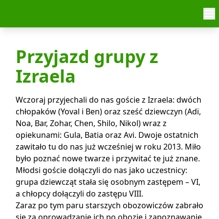
Skip to content
Przyjazd grupy z
Izraela
Wczoraj przyjechali do nas goście z Izraela: dwóch
chłopaków (Yoval i Ben) oraz sześć dziewczyn (Adï,
Noa, Bar, Zohar, Chen, Shilo, Nikol) wraz z
opiekunami: Gula, Batia oraz Avi. Dwoje ostatnich
zawitało tu do nas już wcześniej w roku 2013. Miło
było poznać nowe twarze i przywitać te już znane.
Młodsi goście dołączyli do nas jako uczestnicy:
grupa dziewcząt stała się osobnym zastępem – VI,
a chłopcy dołączyli do zastępu VIII.
Zaraz po tym paru starszych obozowiczów zabrało
się za oprowadzanie ich po obozie i zapoznawanie