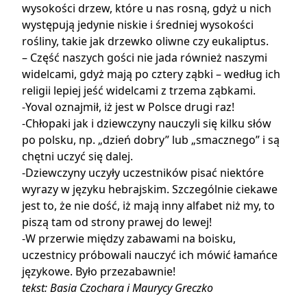
wysokości drzew, które u nas rosną, gdyż u nich
występują jedynie niskie i średniej wysokości
rośliny, takie jak drzewko oliwne czy eukaliptus.
– Część naszych gości nie jada również naszymi
widelcami, gdyż mają po cztery ząbki – według ich
religii lepiej jeść widelcami z trzema ząbkami.
-Yoval oznajmił, iż jest w Polsce drugi raz!
-Chłopaki jak i dziewczyny nauczyli się kilku słów
po polsku, np. „dzień dobry” lub „smacznego” i są
chętni uczyć się dalej.
-Dziewczyny uczyły uczestników pisać niektóre
wyrazy w języku hebrajskim. Szczególnie ciekawe
jest to, że nie dość, iż mają inny alfabet niż my, to
piszą tam od strony prawej do lewej!
-W przerwie między zabawami na boisku,
uczestnicy próbowali nauczyć ich mówić łamańce
językowe. Było przezabawnie!
tekst: Basia Czochara i Maurycy Greczko