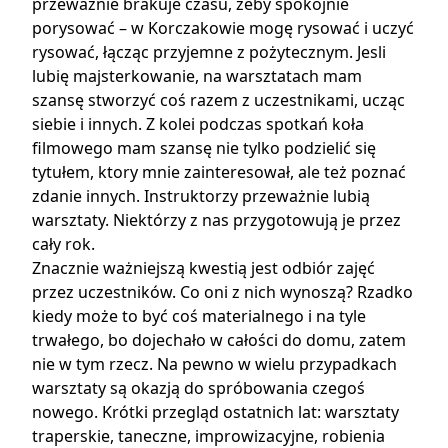
przeważnie brakuje czasu, żeby spokojnie
porysować – w Korczakowie mogę rysować i uczyć
rysować, łącząc przyjemne z pożytecznym. Jesli
lubię majsterkowanie, na warsztatach mam
szansę stworzyć coś razem z uczestnikami, ucząc
siebie i innych. Z kolei podczas spotkań koła
filmowego mam szansę nie tylko podzielić się
tytułem, ktory mnie zainteresował, ale też poznać
zdanie innych. Instruktorzy przeważnie lubią
warsztaty. Niektórzy z nas przygotowują je przez
cały rok.
Znacznie ważniejszą kwestią jest odbiór zajęć
przez uczestników. Co oni z nich wynoszą? Rzadko
kiedy może to być coś materialnego i na tyle
trwałego, bo dojechało w całości do domu, zatem
nie w tym rzecz. Na pewno w wielu przypadkach
warsztaty są okazją do spróbowania czegoś
nowego. Krótki przegląd ostatnich lat: warsztaty
traperskie, taneczne, improwizacyjne, robienia