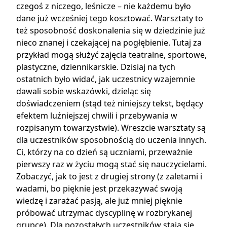
czegoś z niczego, leśnicze – nie każdemu było
dane już wcześniej tego kosztować. Warsztaty to
też sposobność doskonalenia się w dziedzinie już
nieco znanej i czekającej na pogłębienie. Tutaj za
przykład mogą służyć zajęcia teatralne, sportowe,
plastyczne, dziennikarskie. Dzisiaj na tych
ostatnich było widać, jak uczestnicy wzajemnie
dawali sobie wskazówki, dzieląc się
doświadczeniem (stąd też niniejszy tekst, będący
efektem luźniejszej chwili i przebywania w
rozpisanym towarzystwie). Wreszcie warsztaty są
dla uczestników sposobnością do uczenia innych.
Ci, którzy na co dzień są uczniami, przeważnie
pierwszy raz w życiu mogą stać się nauczycielami.
Zobaczyć, jak to jest z drugiej strony (z zaletami i
wadami, bo pięknie jest przekazywać swoją
wiedzę i zarażać pasją, ale już mniej pięknie
próbować utrzymac dyscyplinę w rozbrykanej
grupce). Dla pozostałych uczestników stają się