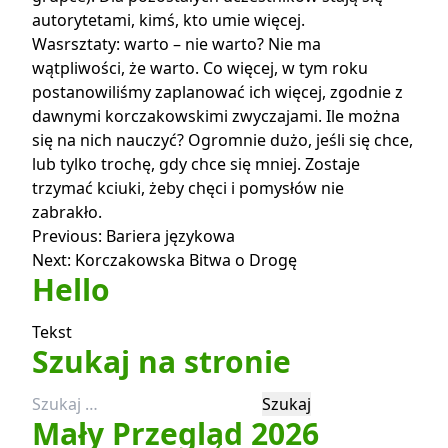
autorytetami, kimś, kto umie więcej.
Wasrsztaty: warto – nie warto? Nie ma
wątpliwości, że warto. Co więcej, w tym roku
postanowiliśmy zaplanować ich więcej, zgodnie z
dawnymi korczakowskimi zwyczajami. Ile można
się na nich nauczyć? Ogromnie dużo, jeśli się chce,
lub tylko trochę, gdy chce się mniej. Zostaje
trzymać kciuki, żeby chęci i pomysłów nie
zabrakło.
Nawigacja
Previous:
Bariera językowa
Next:
Korczakowska Bitwa o Drogę
wpisu
Hello
Tekst
Szukaj na stronie
Szukaj:
Mały Przegląd 2026