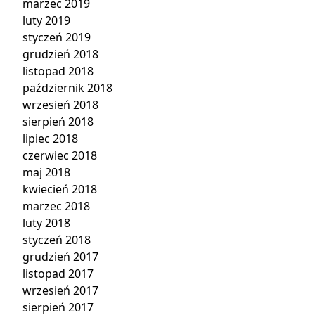
marzec 2019
luty 2019
styczeń 2019
grudzień 2018
listopad 2018
październik 2018
wrzesień 2018
sierpień 2018
lipiec 2018
czerwiec 2018
maj 2018
kwiecień 2018
marzec 2018
luty 2018
styczeń 2018
grudzień 2017
listopad 2017
wrzesień 2017
sierpień 2017