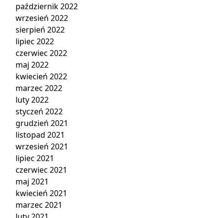
październik 2022
wrzesień 2022
sierpień 2022
lipiec 2022
czerwiec 2022
maj 2022
kwiecień 2022
marzec 2022
luty 2022
styczeń 2022
grudzień 2021
listopad 2021
wrzesień 2021
lipiec 2021
czerwiec 2021
maj 2021
kwiecień 2021
marzec 2021
luty 2021