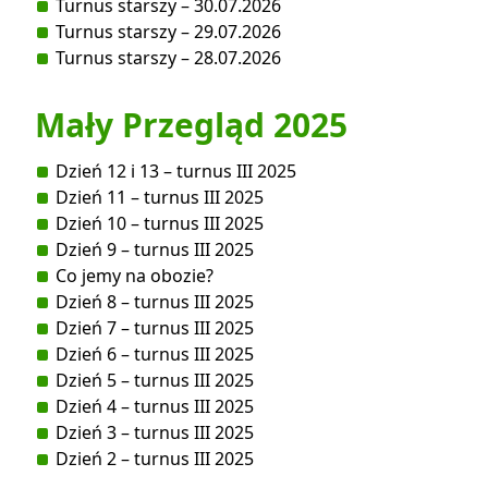
Turnus starszy – 30.07.2026
Turnus starszy – 29.07.2026
Turnus starszy – 28.07.2026
Mały Przegląd 2025
Dzień 12 i 13 – turnus III 2025
Dzień 11 – turnus III 2025
Dzień 10 – turnus III 2025
Dzień 9 – turnus III 2025
Co jemy na obozie?
Dzień 8 – turnus III 2025
Dzień 7 – turnus III 2025
Dzień 6 – turnus III 2025
Dzień 5 – turnus III 2025
Dzień 4 – turnus III 2025
Dzień 3 – turnus III 2025
Dzień 2 – turnus III 2025