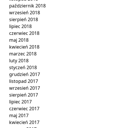
październik 2018
wrzesień 2018
sierpień 2018
lipiec 2018
czerwiec 2018
maj 2018
kwiecień 2018
marzec 2018
luty 2018
styczeń 2018
grudzień 2017
listopad 2017
wrzesień 2017
sierpień 2017
lipiec 2017
czerwiec 2017
maj 2017
kwiecień 2017