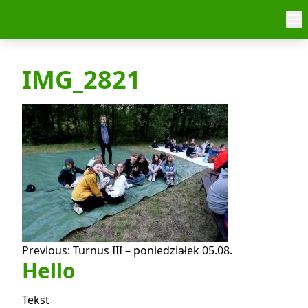
Skip to content
IMG_2821
Nawigacja
Previous:
Turnus III – poniedziałek 05.08.
Hello
wpisu
Tekst