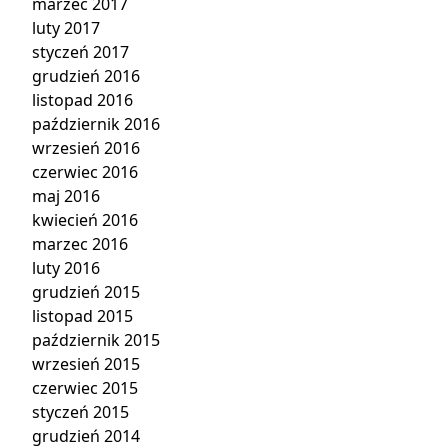
marzec 2017
luty 2017
styczeń 2017
grudzień 2016
listopad 2016
październik 2016
wrzesień 2016
czerwiec 2016
maj 2016
kwiecień 2016
marzec 2016
luty 2016
grudzień 2015
listopad 2015
październik 2015
wrzesień 2015
czerwiec 2015
styczeń 2015
grudzień 2014