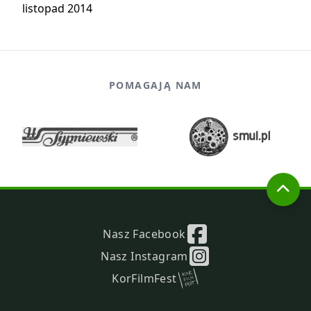
listopad 2014
POMAGAJĄ NAM
Nasz Facebook
Nasz Instagram
KorFilmFest