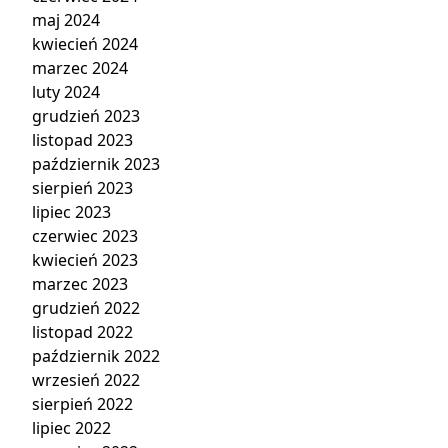
maj 2024
kwiecień 2024
marzec 2024
luty 2024
grudzień 2023
listopad 2023
październik 2023
sierpień 2023
lipiec 2023
czerwiec 2023
kwiecień 2023
marzec 2023
grudzień 2022
listopad 2022
październik 2022
wrzesień 2022
sierpień 2022
lipiec 2022