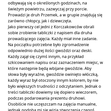
odbywają się o określonych godzinach, na
świeżym powietrzu, zazwyczaj przy porcie.
Prowadzi je druh Przemek, a w grupie znajdują się
zarówno chłopcy, jak i dziewczęta.
Jako pierwszy cel jedni z Korczakowców obrali
sobie zrobienie tabliczki z napisem dla druha
prowadzącego zajęcia. Każdy miał inne zadanie.
Na początku potrzebne było zgromadzenie
odpowiednio dużej ilości gwoździ oraz deski.
Każdy zajął się czymś innym, na przykład
szkicowaniem napisu oraz zaznaczeniem miejsc, w
które następnie będą wbijane gwoździe. Aby
słowa były wyraźne, gwoździe owinięto włóczką,
każdy wyraz był otoczony innym kolorem, by nie
było większych trudności z odczytaniem. Jednak o
treści tabliczki dowiemy się dopiero wieczorem,
podczas podarowania prezentu druhowi.
Osobiście nie uczęszczam na zajęcia manualne,
jednak podoba mi się wizja stworzenia czegoś