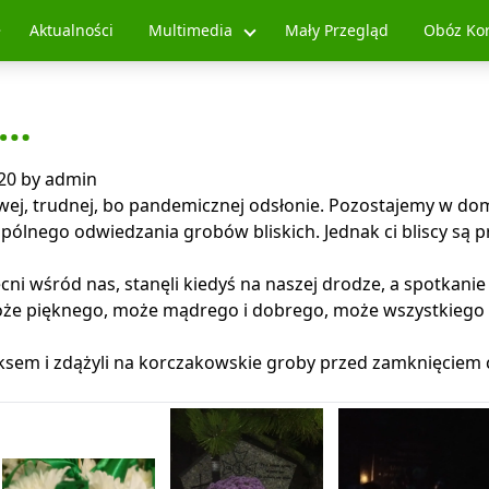
Aktualności
Multimedia
Mały Przegląd
Obóz Ko
a…
20
by
admin
owej, trudnej, bo pandemicznej odsłonie. Pozostajemy w do
spólnego odwiedzania grobów bliskich. Jednak ci bliscy są p
cni wśród nas, stanęli kiedyś na naszej drodze, a spotkanie
oże pięknego, może mądrego i dobrego, może wszystkiego
fleksem i zdążyli na korczakowskie groby przed zamknięciem