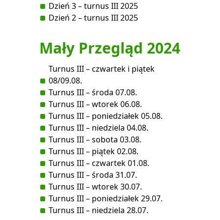
Dzień 3 – turnus III 2025
Dzień 2 – turnus III 2025
Mały Przegląd 2024
Turnus III – czwartek i piątek
08/09.08.
Turnus III – środa 07.08.
Turnus III – wtorek 06.08.
Turnus III – poniedziałek 05.08.
Turnus III – niedziela 04.08.
Turnus III – sobota 03.08.
Turnus III – piątek 02.08.
Turnus III – czwartek 01.08.
Turnus III – środa 31.07.
Turnus III – wtorek 30.07.
Turnus III – poniedziałek 29.07.
Turnus III – niedziela 28.07.