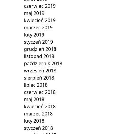
czerwiec 2019
maj 2019
kwiecień 2019
marzec 2019
luty 2019
styczeń 2019
grudzień 2018
listopad 2018
październik 2018
wrzesień 2018
sierpień 2018
lipiec 2018
czerwiec 2018
maj 2018
kwiecień 2018
marzec 2018
luty 2018
styczeń 2018