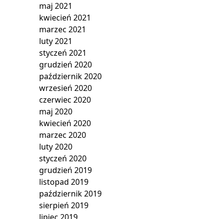
maj 2021
kwiecień 2021
marzec 2021
luty 2021
styczeń 2021
grudzień 2020
październik 2020
wrzesień 2020
czerwiec 2020
maj 2020
kwiecień 2020
marzec 2020
luty 2020
styczeń 2020
grudzień 2019
listopad 2019
październik 2019
sierpień 2019
lipiec 2019