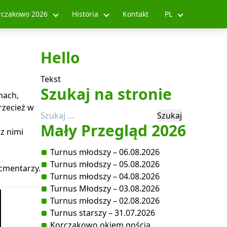
rczakowo 2026
Historia
Kontakt
PL
Hello
Tekst
Szukaj na stronie
mach,
rzecież w
Szukaj:
Mały Przegląd 2026
 z nimi
Turnus młodszy – 06.08.2026
Turnus młodszy – 05.08.2026
 cmentarzy.
Turnus młodszy – 04.08.2026
Turnus Młodszy – 03.08.2026
Turnus młodszy – 02.08.2026
Turnus starszy – 31.07.2026
Korczakowo okiem gościa