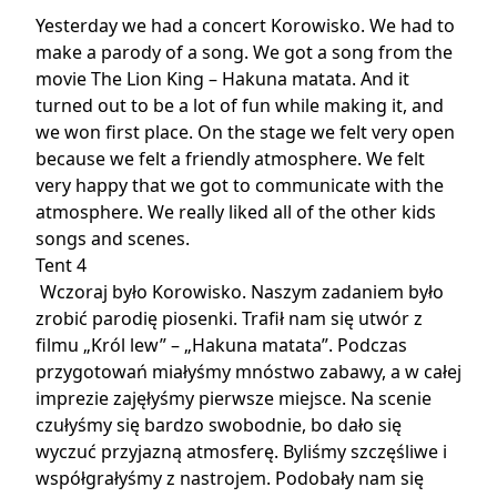
Yesterday we had a concert Korowisko. We had to
make a parody of a song. We got a song from the
movie The Lion King – Hakuna matata. And it
turned out to be a lot of fun while making it, and
we won first place. On the stage we felt very open
because we felt a friendly atmosphere. We felt
very happy that we got to communicate with the
atmosphere. We really liked all of the other kids
songs and scenes.
Tent 4
Wczoraj było Korowisko. Naszym zadaniem było
zrobić parodię piosenki. Trafił nam się utwór z
filmu „Król lew” – „Hakuna matata”. Podczas
przygotowań miałyśmy mnóstwo zabawy, a w całej
imprezie zajęłyśmy pierwsze miejsce. Na scenie
czułyśmy się bardzo swobodnie, bo dało się
wyczuć przyjazną atmosferę. Byliśmy szczęśliwe i
współgrałyśmy z nastrojem. Podobały nam się