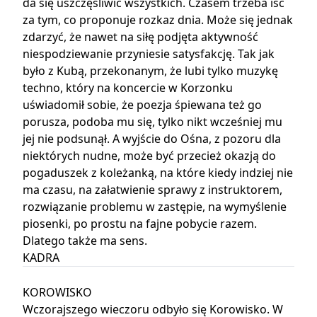
da się uszczęśliwić wszystkich. Czasem trzeba iść
za tym, co proponuje rozkaz dnia. Może się jednak
zdarzyć, że nawet na siłę podjęta aktywność
niespodziewanie przyniesie satysfakcję. Tak jak
było z Kubą, przekonanym, że lubi tylko muzykę
techno, który na koncercie w Korzonku
uświadomił sobie, że poezja śpiewana też go
porusza, podoba mu się, tylko nikt wcześniej mu
jej nie podsunął. A wyjście do Ośna, z pozoru dla
niektórych nudne, może być przecież okazją do
pogaduszek z koleżanką, na które kiedy indziej nie
ma czasu, na załatwienie sprawy z instruktorem,
rozwiązanie problemu w zastępie, na wymyślenie
piosenki, po prostu na fajne pobycie razem.
Dlatego także ma sens.
KADRA
KOROWISKO
Wczorajszego wieczoru odbyło się Korowisko. W