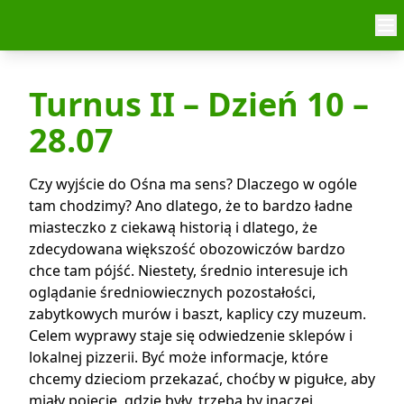
Skip to content
Turnus II – Dzień 10 –
28.07
Czy wyjście do Ośna ma sens? Dlaczego w ogóle
tam chodzimy? Ano dlatego, że to bardzo ładne
miasteczko z ciekawą historią i dlatego, że
zdecydowana większość obozowiczów bardzo
chce tam pójść. Niestety, średnio interesuje ich
oglądanie średniowiecznych pozostałości,
zabytkowych murów i baszt, kaplicy czy muzeum.
Celem wyprawy staje się odwiedzenie sklepów i
lokalnej pizzerii. Być może informacje, które
chcemy dzieciom przekazać, choćby w pigułce, aby
miały pojęcie, gdzie były, trzeba by inaczej