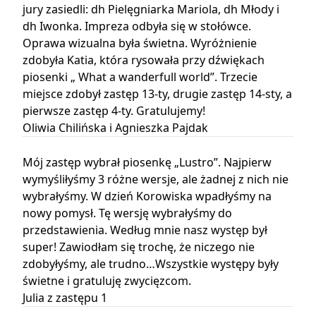
jury zasiedli: dh Pielęgniarka Mariola, dh Młody i
dh Iwonka. Impreza odbyła się w stołówce.
Oprawa wizualna była świetna. Wyróżnienie
zdobyła Katia, która rysowała przy dźwiękach
piosenki „ What a wanderfull world”. Trzecie
miejsce zdobył zastęp 13-ty, drugie zastęp 14-sty, a
pierwsze zastęp 4-ty. Gratulujemy!
Oliwia Chilińska i Agnieszka Pajdak
Mój zastęp wybrał piosenkę „Lustro”. Najpierw
wymyśliłyśmy 3 różne wersje, ale żadnej z nich nie
wybrałyśmy. W dzień Korowiska wpadłyśmy na
nowy pomysł. Tę wersję wybrałyśmy do
przedstawienia. Według mnie nasz występ był
super! Zawiodłam się trochę, że niczego nie
zdobyłyśmy, ale trudno…Wszystkie występy były
świetne i gratuluję zwycięzcom.
Julia z zastępu 1