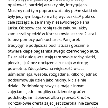
opakować, bardziej atrakcyjnie, intrygująco.
Musimy nad tym popracować, aby pełne siatki nie
były jedynym bagażem z tej wycieczki…A póki co,
całe szczęście, że mamy niezawodnego Pana
Jurka. Obozowicze robią takie zakupy, jakby
zamierzali spędzić w Korczakowie jeszcze 2 lata i
to bez pomocy pań kucharek. Pan Jurek
tradycyjnie podjeżdża pod ratusz i gościnnie
otwiera klapę bagażnika swego czerwonego auta.
Dzieciaki z ulgą wrzucają tam swoje torby, siatki,
plecaki, i już bez obciążenia ruszają w drogę
powrotną. Zdecydowana większość wraca
uśmiechnięta, wesoła, rozgadana. Kilkoro jednak
podsumowuje dzień jako nudny. Nic się nie
działo…Podobnie sprawy się mają z innymi
zajęciami. Jedni mogliby codziennie grać w
podchody, inni śpiewać albo rysować. Choć w
Korczakowie oferta zajęć jest szeroka, nie zawsze