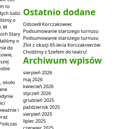
em to
Ostatnio dodane
ych ludzi.
liśmy o
Odszedł Korczakowiec
y. W
Podsumowanie starszego turnusu
ich Stary
Podsumowanie starszego turnusu
daliśmy o
Zlot z okazji 65-lecia Korczakowców
nie do
Chodźmy z Szefem do teatru!
kowie,
Archiwum wpisów
szej
sobie
sierpień 2026
maj 2026
, około
kwiecień 2026
wane
styczeń 2026
edynie
grudzień 2025
eci
październik 2025
oważnie i
sierpień 2025
oraz
lipiec 2025
 Podczas
czerwiec 2025