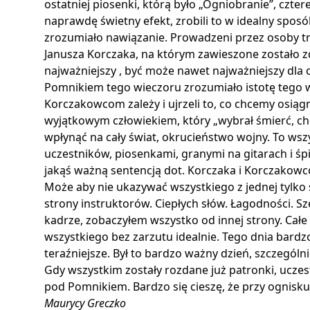
ostatniej piosenki, którą było „Ogniobranie”, czte
naprawdę świetny efekt, zrobili to w idealny spos
zrozumiało nawiązanie. Prowadzeni przez osoby t
Janusza Korczaka, na którym zawieszone zostało z
najważniejszy , być może nawet najważniejszy dla 
Pomnikiem tego wieczoru zrozumiało istotę tego ws
Korczakowcom zależy i ujrzeli to, co chcemy osiągn
wyjątkowym człowiekiem, który „wybrał śmierć, ch
wpłynąć na cały świat, okrucieństwo wojny. To ws
uczestników, piosenkami, granymi na gitarach i śp
jakąś ważną sentencją dot. Korczaka i Korczakow
Może aby nie ukazywać wszystkiego z jednej tylko 
strony instruktorów. Ciepłych słów. Łagodności. Sz
kadrze, zobaczyłem wszystko od innej strony. Całe
wszystkiego bez zarzutu idealnie. Tego dnia bardzo 
teraźniejsze. Był to bardzo ważny dzień, szczególni
Gdy wszystkim zostały rozdane już patronki, uczes
pod Pomnikiem. Bardzo się cieszę, że przy ognisku
Maurycy Greczko