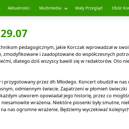
Aktualności
Multimedia
Mały Przegląd
Obóz Ko
 29.07
 technikom pedagogicznym, jakie Korczak wprowadzał w swo
wie, zmodyfikowane i zaadoptowane do współczesnych potrz
ećmi, dlatego dziś wszyscy bawili się w redaktorów. Oto ni
y i przygotowany przez dh Młodego. Koncert obudził w nas
własnym, odmiennym świecie. Zapatrzeni w płomień świeczki
 każdym utworem opowiadał jego historię, przez co mogli
 niesamowite wrażenia. Niektóre piosenki były smutne, nie
ł na nas ogromne wrażenie. Będziemy wyczekiwać kolejnych