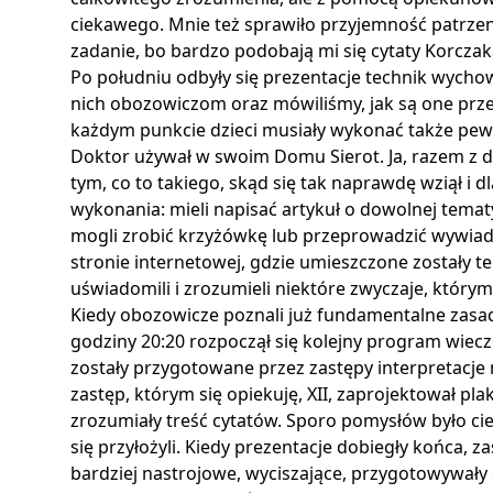
ciekawego. Mnie też sprawiło przyjemność patrzenie
zadanie, bo bardzo podobają mi się cytaty Korczaka
Po południu odbyły się prezentacje technik wych
nich obozowiczom oraz mówiliśmy, jak są one prz
każdym punkcie dzieci musiały wykonać także pewn
Doktor używał w swoim Domu Sierot. Ja, razem z 
tym, co to takiego, skąd się tak naprawdę wziął i 
wykonania: mieli napisać artykuł o dowolnej temat
mogli zrobić krzyżówkę lub przeprowadzić wywiad 
stronie internetowej, gdzie umieszczone zostały te
uświadomili i zrozumieli niektóre zwyczaje, którym
Kiedy obozowicze poznali już fundamentalne zasady 
godziny 20:20 rozpoczął się kolejny program wie
zostały przygotowane przez zastępy interpretacje m
zastęp, którym się opiekuję, XII, zaprojektował pla
zrozumiały treść cytatów. Sporo pomysłów było cie
się przyłożyli. Kiedy prezentacje dobiegły końca, z
bardziej nastrojowe, wyciszające, przygotowywały