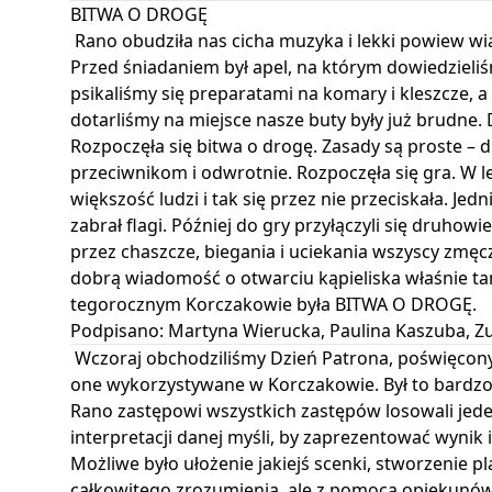
BITWA O DROGĘ
Rano obudziła nas cicha muzyka i lekki powiew wiat
Przed śniadaniem był apel, na którym dowiedzieliś
psikaliśmy się preparatami na komary i kleszcze, a
dotarliśmy na miejsce nasze buty były już brudne. 
Rozpoczęła się bitwa o drogę. Zasady są proste – 
przeciwnikom i odwrotnie. Rozpoczęła się gra. W l
większość ludzi i tak się przez nie przeciskała. Jedni
zabrał flagi. Później do gry przyłączyli się druhow
przez chaszcze, biegania i uciekania wszyscy zmęcz
dobrą wiadomość o otwarciu kąpieliska właśnie t
tegorocznym Korczakowie była BITWA O DROGĘ.
Podpisano: Martyna Wierucka, Paulina Kaszuba, 
Wczoraj obchodziliśmy Dzień Patrona, poświęcon
one wykorzystywane w Korczakowie. Był to bardzo 
Rano zastępowi wszystkich zastępów losowali jed
interpretacji danej myśli, by zaprezentować wynik 
Możliwe było ułożenie jakiejś scenki, stworzenie pl
całkowitego zrozumienia, ale z pomocą opiekunów za