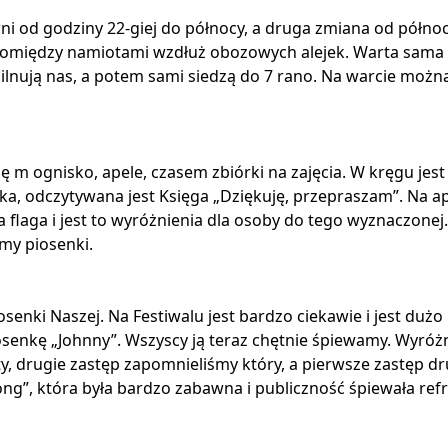
ni od godziny 22-giej do północy, a druga zmiana od półno
ć pomiędzy namiotami wzdłuż obozowych alejek. Warta sama
ilnują nas, a potem sami siedzą do 7 rano. Na warcie możn
m ognisko, apele, czasem zbiórki na zajęcia. W kręgu jest
a, odczytywana jest Księga „Dziękuję, przepraszam”. Na a
flaga i jest to wyróżnienia dla osoby do tego wyznaczonej.
my piosenki.
senki Naszej. Na Festiwalu jest bardzo ciekawie i jest dużo
osenkę „Johnny”. Wszyscy ją teraz chętnie śpiewamy. Wyróż
sty, drugie zastęp zapomnieliśmy który, a pierwsze zastęp dr
song”, która była bardzo zabawna i publiczność śpiewała re