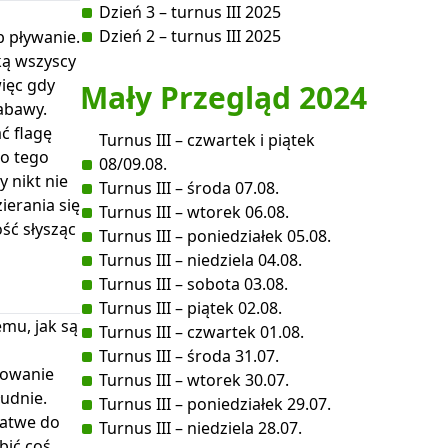
Dzień 3 – turnus III 2025
Dzień 2 – turnus III 2025
b pływanie.
ką wszyscy
więc gdy
Mały Przegląd 2024
zabawy.
ć flagę
Turnus III – czwartek i piątek
mo tego
08/09.08.
y nikt nie
Turnus III – środa 07.08.
ierania się
Turnus III – wtorek 06.08.
ść słysząc
Turnus III – poniedziałek 05.08.
Turnus III – niedziela 04.08.
Turnus III – sobota 03.08.
Turnus III – piątek 02.08.
mu, jak są
Turnus III – czwartek 01.08.
Turnus III – środa 31.07.
towanie
Turnus III – wtorek 30.07.
łudnie.
Turnus III – poniedziałek 29.07.
 łatwe do
Turnus III – niedziela 28.07.
bić coś