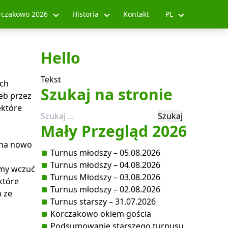
rczakowo 2026
Historia
Kontakt
PL
Hello
Tekst
ich
Szukaj na stronie
eb przez
ektóre
Szukaj:
Mały Przegląd 2026
 na nowo
Turnus młodszy – 05.08.2026
Turnus młodszy – 04.08.2026
śmy wczuć
Turnus Młodszy – 03.08.2026
które
Turnus młodszy – 02.08.2026
 ze
Turnus starszy – 31.07.2026
Korczakowo okiem gościa
Podsumowanie starszego turnusu