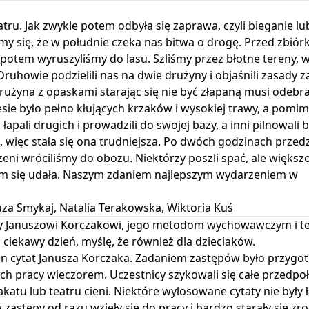
ru. Jak zwykle potem odbyła się zaprawa, czyli bieganie lu
my się, że w południe czeka nas bitwa o drogę. Przed zbiór
 potem wyruszyliśmy do lasu. Szliśmy przez błotne tereny, 
Druhowie podzielili nas na dwie drużyny i objaśnili zasady 
drużyna z opaskami starając się nie być złapaną musi odebra
esie było pełno kłujących krzaków i wysokiej trawy, a pomi
 łapali drugich i prowadzili do swojej bazy, a inni pilnowali b
ie, więc stała się ona trudniejsza. Po dwóch godzinach przedz
eni wróciliśmy do obozu. Niektórzy poszli spać, ale większo
am się udała. Naszym zdaniem najlepszym wydarzeniem w
Zuza Smykaj, Natalia Terakowska, Wiktoria Kuś
y Januszowi Korczakowi, jego metodom wychowawczym i te
ciekawy dzień, myślę, że również dla dzieciaków.
en cytat Janusza Korczaka. Zadaniem zastępów było przygo
ich pracy wieczorem. Uczestnicy szykowali się całe przedpo
akatu lub teatru cieni. Niektóre wylosowane cytaty nie były
stępy od razu wzięły się do pracy i bardzo starały się zro