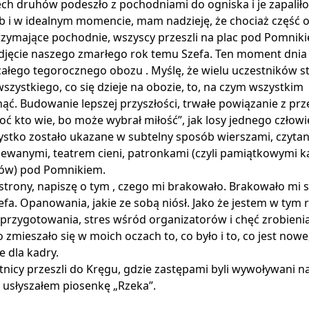
rech druhów podeszło z pochodniami do ogniska i je zapaliło
ób i w idealnym momencie, mam nadzieję, że chociaż część 
rzymające pochodnie, wszyscy przeszli na plac pod Pomnik
djęcie naszego zmarłego rok temu Szefa. Ten moment dnia 
całego tegorocznego obozu . Myślę, że wielu uczestników s
zystkiego, co się dzieje na obozie, to, na czym wszystkim
ąć. Budowanie lepszej przyszłości, trwałe powiązanie z prze
oć kto wie, bo może wybrał miłość”, jak losy jednego czło
zystko zostało ukazane w subtelny sposób wierszami, czyta
iewanymi, teatrem cieni, patronkami (czyli pamiątkowymi k
ców) pod Pomnikiem.
strony, napiszę o tym , czego mi brakowało. Brakowało mi 
efa. Opanowania, jakie ze sobą niósł. Jako że jestem w tym
 przygotowania, stres wśród organizatorów i chęć zrobieni
zmieszało się w moich oczach to, co było i to, co jest nowe
e dla kadry.
tnicy przeszli do Kręgu, gdzie zastępami byli wywoływani n
 usłyszałem piosenkę „Rzeka”.