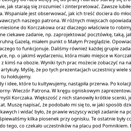
, jak starają się zrozumieć i zinterpretować. Zawsze lubił
. Wspaniale jest obserwować, jak ich treść dociera do młod
owawczych naszego patrona. W różnych miejscach opowiada
eniesione do Korczakowa oraz dlaczego właściwie to robim
e ciekawe zadanie, np. zaprojektować pocztówkę, taką, jak
druhną Gazelą, miałem punkt o Małym Przeglądzie. Opowia
dlaczego to funkcjonuje. Daliśmy również każdej grupie zada
yce, np. o jakimś wydarzeniu, która miało miejsce w Korcza
z kimś na obozie. Wyniki tych prac możecie zobaczyć na na
 artykuły. Myślę, że po tych prezentacjach uczestnicy wiele 
 tu hołdujemy.
i idee, które tu kultywujemy, nastąpiła przerwa. Po kolacji
czorny- Wieczór Patrona. W kręgu ogniskowym zaprezento
yśli Korczaka. Większość z nich stanowiły krótkie scenki, j
kat. Muszę napisać, że podobało mi się to, w jaki sposób dzi
kawych i widać było, że prawie wszyscy wzięli zadanie na p
aśpiewaliśmy kilka piosenek przy ognisku. Te ostatnie były c
 do tego, co czekało uczestników na placu pod Pomnikiem.