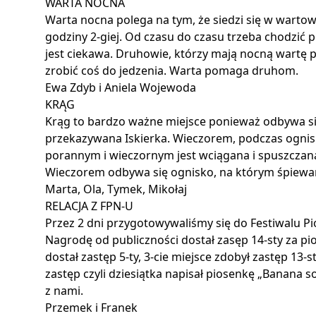
WARTA NOCNA
Warta nocna polega na tym, że siedzi się w wartow
godziny 2-giej. Od czasu do czasu trzeba chodzi
jest ciekawa. Druhowie, którzy mają nocną wartę p
zrobić coś do jedzenia. Warta pomaga druhom.
Ewa Zdyb i Aniela Wojewoda
KRĄG
Krąg to bardzo ważne miejsce ponieważ odbywa się 
przekazywana Iskierka. Wieczorem, podczas ognisk
porannym i wieczornym jest wciągana i spuszczana 
Wieczorem odbywa się ognisko, na którym śpiewa
Marta, Ola, Tymek, Mikołaj
RELACJA Z FPN-U
Przez 2 dni przygotowywaliśmy się do Festiwalu Pio
Nagrodę od publiczności dostał zasęp 14-sty za pi
dostał zastęp 5-ty, 3-cie miejsce zdobył zastęp 13-
zastęp czyli dziesiątka napisał piosenkę „Banana 
z nami.
Przemek i Franek