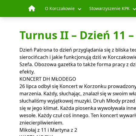
Skip to content
O Korczakowie
Stowarzyszenie KPK
Turnus II – Dzień 11 –
Dzień Patrona to dzień przyglądania się z bliska
sierocińcach i jakie funkcjonują dziś w Korczako
Szefa. Obozowa gazetka to także forma pracy z dzi
efekty.
KONCERT DH MŁODEGO
26 lipca odbył się Koncert w Korzonku prowadzon
marzenia. Każdy, słuchając, znalazł się w swoim 
słuchaliśmy wyjątkowej muzyki. Druh Młody przed
się w jego klimat. Każda piosenka wywoływała inne
wesołe. Każdy czuł coś innego. Ten koncert wywar
zniecierpliwieniem.
Mikołaj z 11 i Martyna z 2