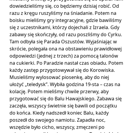
dowiedzieliśmy się, co będziemy dzisiaj robić. Od
razu z kręgu ruszyliśmy na śniadanie. Potem na
boisku mieliśmy gry integracyjne, gdzie bawiliśmy
się z uczestnikami, którzy dojechali z Izraela. Gdy
zabawy się skończyły, od razu poszliśmy do Cyrku.
Tam odbyła się Parada Oszustów. Wyjaśniając w
skrócie, polegała ona na obstawieniu prawidłowej
odpowiedzi (jednej z trzech) za pomocą talonów
na cukierki. Po Paradzie nastał czas obiadu. Potem
każdy zastęp przygotowywał się do Korowiska.
Musieliśmy wylosować piosenkę, aby do niej
ułożyć „teledysk”. Wybiła godzina 19-sta – czas na
kolację. Potem mieliśmy chwile przerwy, aby
przygotować się do Balu Hawajskiego. Zabawa się
zaczęła, wszyscy świetnie się bawili od początku
do końca. Kiedy nadszedł koniec Balu, każdy
poszedł do swojego namiotu. Zapadła noc,
wszędzie było cicho, wszyscy, zmęczeni po