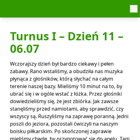
Skip to content
Turnus I – Dzień 11 –
06.07
Wczorajszy dzień był bardzo ciekawy i pełen
zabawy. Rano wstaliśmy, a obudziła nas muzyka
płynąca z głośników, którą słychać na całym
terenie naszej bazy. Mieliśmy 10 minut na to, by
ubrać się i w ogóle wstać z łóżka. Przez głośniki
dowiedzieliśmy się, że jest zbiórka. Jak zawsze
stanęliśmy przed namiotami, aby sprawdzić, czy
wszyscy są. Ruszyliśmy na zaprawę poranną. Jedni
poszli do jeziora, pozostali ćwiczyli na naszym
boisku piłkarskim. Po skończonej zaprawie
mieliśmy chwilę, by przygotować się do apelu. Tam