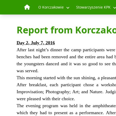
Skip to content
O Korczakowie
Stowarzyszenie KPK
Report from Korczako
Day 2, July 7, 2016
After last night’s dinner the camp participants were
benches had been removed and the entire area had b
the youngsters danced and it was so good to see th
was served.
This morning started with the sun shining, a pleasant
After breakfast, each participant chose a worksh
Improvisation; Photography; Art; and Nature. Judgi
were pleased with their choice.
The evening program was held in the amphitheater.
which they had to present as a performance. After