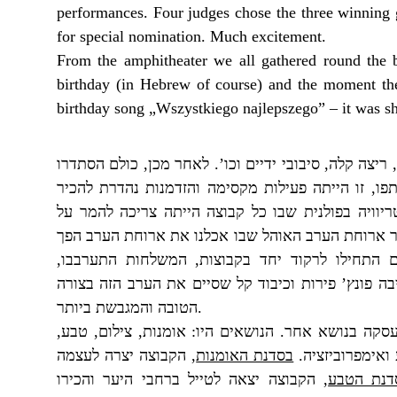
performances. Four judges chose the three winning g
for special nomination. Much excitement.
From the amphitheater we all gathered round the 
birthday (in Hebrew of course) and the moment they
birthday song „Wszystkiego najlepszego” – it was sh
כולם הסתדרו
,
לאחר מכן
’.
סיבובי ידיים וכו
,
ריצה קלה
,
זו הייתה פעילות מקסימה והזדמנות נהדרת להכיר
,
פו
יוויה בפולנית שבו כל קבוצה הייתה צריכה להמר על
 ארוחת הערב האוהל שבו אכלנו את ארוחת הערב הפך
,
המשלחות התערבבו
,
צות
ם התחילו לרקוד יחד בקבו
פירות וכיבוד קל שסיים את הערב הזה בצורה
’
ה פונץ
הטובה והמגבשת ביותר
.
,
טבע
,
צילום
,
אומנות
:
הנושאים היו
.
עסקה בנושא אחר
הקבוצה יצרה לעצמה
,
בסדנת האומנות
.
ואימפרוביזציה
הקבוצה יצאה לטייל ברחבי היער והכירו
,
דנת הטבע