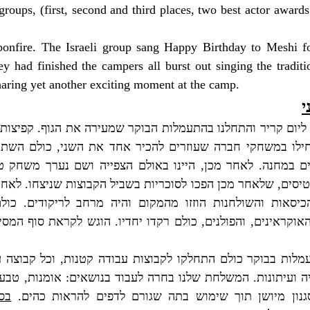
roups, (first, second and third places, two best actor award
bonfire. The Israeli group sang Happy Birthday to Meshi f
 had finished the campers all burst out singing the traditi
aring yet another exciting moment at the camp.
י
קפיצות
.
 ליום קריר והתחלנו בהתעמלות הבוקר שמעירה את הגוף
כולם השתת
,
ילו במשחקי חברה שעוזרים להכיר אחד את השני
היינו באולם הצפייה ושם נערך משחק טר
,
לאחר מכן
.
ם במחנה
לאחר
.
שלאחר מכן הפכו לסוכריות בשביל הקבוצות שניצחו
,
יסים
כול
.
כיסאות והשולחנות הוזזו מהמקום והיה מרחב לריקודים
הוגש לקראת סוף המסיב
.
כולם רקדו יחדיו
,
והפולנים
,
אוקראינים
וכל קבוצה 
,
לות בבוקר כולם התחלקו לקבוצות עבודה קטנות
טבע 
,
אומנות
:
המשלחת שלנו בחרה לעבוד בנושאים
.
ה ועיתונות
בס
.
נון מיושן תוך שימוש בתה שגורם לדפים להראות כהים