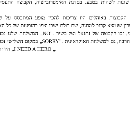
הקבוצה התעסקה
,
בסדנת האימפרוביזציה
.
 שונות לשהות בטבע
הקבוצות באוהלים היו צריכות להכין מופע המתבסס על ש
שם כולם ישבו וצפו בהופעות של כל הא
,
ון שנמצא קרוב למחנה
המשלחת שלנו נכח
זכו הקבוצה של נועה ושילה בשיר
„NO”.
זכו הקבוצה של נתנאל וטל בשיר
,
במקום השלישי זכו הקבוצה של עידו ותומר בשיר
„SORRY”.
גם למשלחת האוקראינית
,
הרבה
היו זו
הקבוצה של נעמי ושיר זכו בשיר
„I NEED A HERO „.