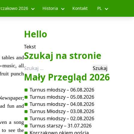
rczakowo 2026
Historia
Kontakt
PL
Hello
Tekst
Szukaj na stronie
 tables and
-music, all
Szukaj:
fruit punch
Mały Przegląd 2026
Turnus młodszy – 06.08.2026
Turnus młodszy – 05.08.2026
Newspaper;
Turnus młodszy – 04.08.2026
had fun and
Turnus Młodszy – 03.08.2026
Turnus młodszy – 02.08.2026
iven a song
Turnus starszy – 31.07.2026
 to see the
Korczakowo okiem gościa