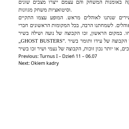
 באומנות המשחק והם עצמם ייצרו מצבים שונים
וסיטואציות משחק מגוונות
.
המופע עצמו התקיים
.
ירים שנתנו לאוהלים מראש
בכל המקומות הראשונים חברי
,
לשמחתנו הרבה
.
והלים
,
במקום הראשון
.
ו
„GHOST BUSTERS”.
,
או יותר נכון זוכות
,
כים
Nawigacja
Previous:
Turnus I – Dzień 11 – 06.07
Next:
Okiem kadry
wpisu