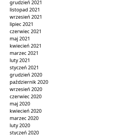
grudzień 2021
listopad 2021
wrzesień 2021
lipiec 2021
czerwiec 2021
maj 2021
kwiecień 2021
marzec 2021
luty 2021
styczeń 2021
grudzień 2020
październik 2020
wrzesień 2020
czerwiec 2020
maj 2020
kwiecień 2020
marzec 2020
luty 2020
styczeń 2020