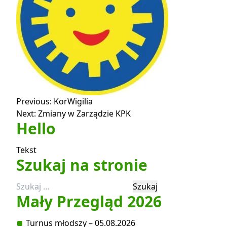
Nawigacja
Previous:
KorWigilia
Next:
Zmiany w Zarządzie KPK
wpisu
Hello
Tekst
Szukaj na stronie
Szukaj:
Mały Przegląd 2026
Turnus młodszy – 05.08.2026