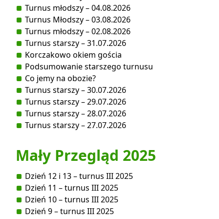
Turnus młodszy – 04.08.2026
Turnus Młodszy – 03.08.2026
Turnus młodszy – 02.08.2026
Turnus starszy – 31.07.2026
Korczakowo okiem gościa
Podsumowanie starszego turnusu
Co jemy na obozie?
Turnus starszy – 30.07.2026
Turnus starszy – 29.07.2026
Turnus starszy – 28.07.2026
Turnus starszy – 27.07.2026
Mały Przegląd 2025
Dzień 12 i 13 – turnus III 2025
Dzień 11 – turnus III 2025
Dzień 10 – turnus III 2025
Dzień 9 – turnus III 2025