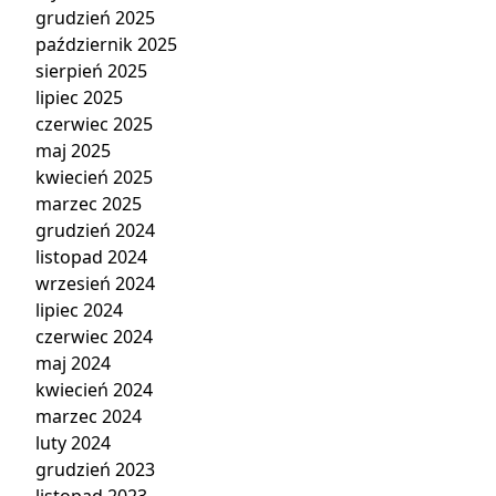
grudzień 2025
październik 2025
sierpień 2025
lipiec 2025
czerwiec 2025
maj 2025
kwiecień 2025
marzec 2025
grudzień 2024
listopad 2024
wrzesień 2024
lipiec 2024
czerwiec 2024
maj 2024
kwiecień 2024
marzec 2024
luty 2024
grudzień 2023