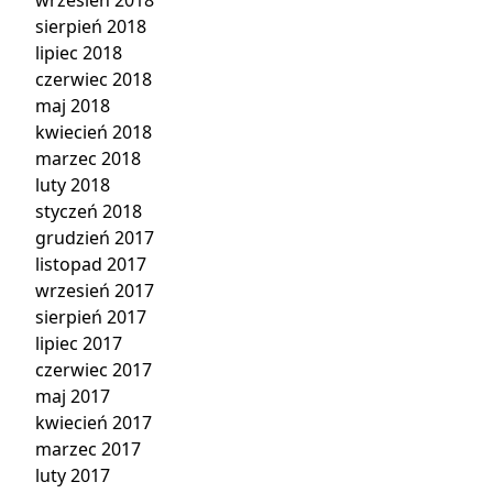
wrzesień 2018
sierpień 2018
lipiec 2018
czerwiec 2018
maj 2018
kwiecień 2018
marzec 2018
luty 2018
styczeń 2018
grudzień 2017
listopad 2017
wrzesień 2017
sierpień 2017
lipiec 2017
czerwiec 2017
maj 2017
kwiecień 2017
marzec 2017
luty 2017