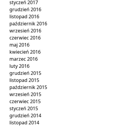
styczeń 2017
grudzień 2016
listopad 2016
październik 2016
wrzesień 2016
czerwiec 2016
maj 2016
kwiecień 2016
marzec 2016
luty 2016
grudzień 2015
listopad 2015
październik 2015
wrzesień 2015
czerwiec 2015
styczeń 2015
grudzień 2014
listopad 2014