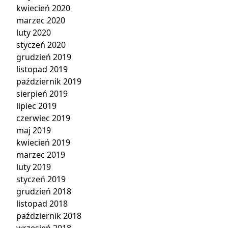
kwiecień 2020
marzec 2020
luty 2020
styczeń 2020
grudzień 2019
listopad 2019
październik 2019
sierpień 2019
lipiec 2019
czerwiec 2019
maj 2019
kwiecień 2019
marzec 2019
luty 2019
styczeń 2019
grudzień 2018
listopad 2018
październik 2018