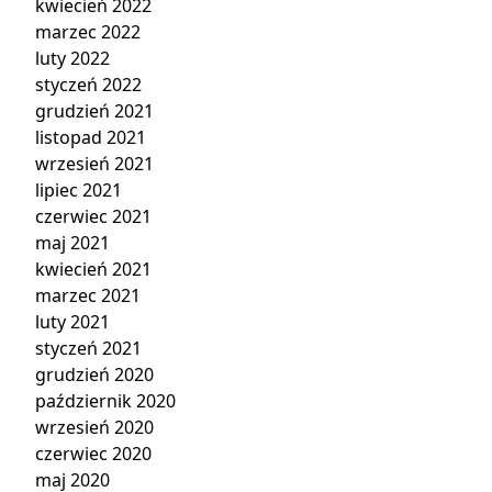
kwiecień 2022
marzec 2022
luty 2022
styczeń 2022
grudzień 2021
listopad 2021
wrzesień 2021
lipiec 2021
czerwiec 2021
maj 2021
kwiecień 2021
marzec 2021
luty 2021
styczeń 2021
grudzień 2020
październik 2020
wrzesień 2020
czerwiec 2020
maj 2020