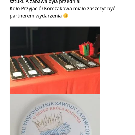
sztuki. A zabawa była przednia!
Koło Przyjaciół Korczakowa miało zaszczyt być
partnerem wydarzenia