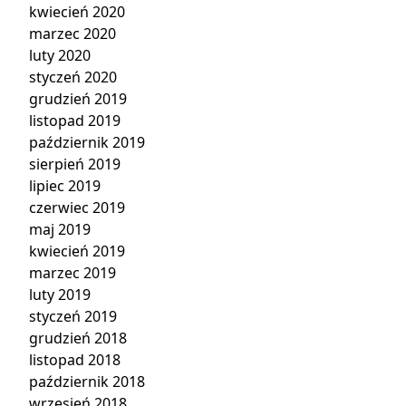
kwiecień 2020
marzec 2020
luty 2020
styczeń 2020
grudzień 2019
listopad 2019
październik 2019
sierpień 2019
lipiec 2019
czerwiec 2019
maj 2019
kwiecień 2019
marzec 2019
luty 2019
styczeń 2019
grudzień 2018
listopad 2018
październik 2018
wrzesień 2018