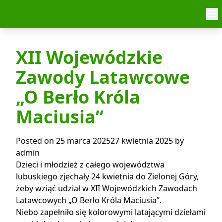
Skip to content
XII Wojewódzkie
Zawody Latawcowe
„O Berło Króla
Maciusia”
Posted on
25 marca 2025
27 kwietnia 2025
by
admin
Dzieci i młodzież z całego województwa
lubuskiego zjechały 24 kwietnia do Zielonej Góry,
żeby wziąć udział w XII Wojewódzkich Zawodach
Latawcowych „O Berło Króla Maciusia”.
Niebo zapełniło się kolorowymi latającymi dziełami