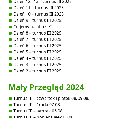
Dzień 12 i 13 – turnus III 2025
Dzień 11 – turnus III 2025
Dzień 10 – turnus III 2025
Dzień 9 – turnus III 2025
Co jemy na obozie?
Dzień 8 – turnus III 2025
Dzień 7 – turnus III 2025
Dzień 6 – turnus III 2025
Dzień 5 – turnus III 2025
Dzień 4 – turnus III 2025
Dzień 3 – turnus III 2025
Dzień 2 – turnus III 2025
Mały Przegląd 2024
Turnus III – czwartek i piątek 08/09.08.
Turnus III – środa 07.08.
Turnus III – wtorek 06.08.
Turnus III – poniedziałek 05.08.