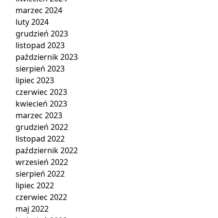
marzec 2024
luty 2024
grudzień 2023
listopad 2023
październik 2023
sierpień 2023
lipiec 2023
czerwiec 2023
kwiecień 2023
marzec 2023
grudzień 2022
listopad 2022
październik 2022
wrzesień 2022
sierpień 2022
lipiec 2022
czerwiec 2022
maj 2022