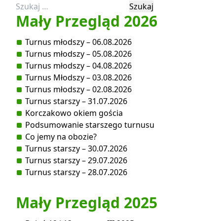
Szukaj:
Mały Przegląd 2026
Turnus młodszy – 06.08.2026
Turnus młodszy – 05.08.2026
Turnus młodszy – 04.08.2026
Turnus Młodszy – 03.08.2026
Turnus młodszy – 02.08.2026
Turnus starszy – 31.07.2026
Korczakowo okiem gościa
Podsumowanie starszego turnusu
Co jemy na obozie?
Turnus starszy – 30.07.2026
Turnus starszy – 29.07.2026
Turnus starszy – 28.07.2026
Mały Przegląd 2025