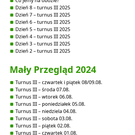
Co jemy na obozie?
Dzień 8 – turnus III 2025
Dzień 7 – turnus III 2025
Dzień 6 – turnus III 2025
Dzień 5 – turnus III 2025
Dzień 4 – turnus III 2025
Dzień 3 – turnus III 2025
Dzień 2 – turnus III 2025
Mały Przegląd 2024
Turnus III – czwartek i piątek 08/09.08.
Turnus III – środa 07.08.
Turnus III – wtorek 06.08.
Turnus III – poniedziałek 05.08.
Turnus III – niedziela 04.08.
Turnus III – sobota 03.08.
Turnus III – piątek 02.08.
Turnus III – czwartek 01.08.