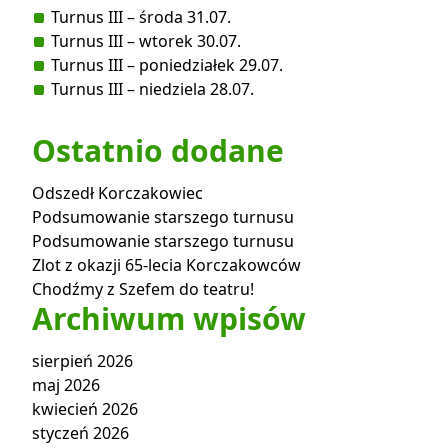
Turnus III – środa 31.07.
Turnus III – wtorek 30.07.
Turnus III – poniedziałek 29.07.
Turnus III – niedziela 28.07.
Ostatnio dodane
Odszedł Korczakowiec
Podsumowanie starszego turnusu
Podsumowanie starszego turnusu
Zlot z okazji 65-lecia Korczakowców
Chodźmy z Szefem do teatru!
Archiwum wpisów
sierpień 2026
maj 2026
kwiecień 2026
styczeń 2026