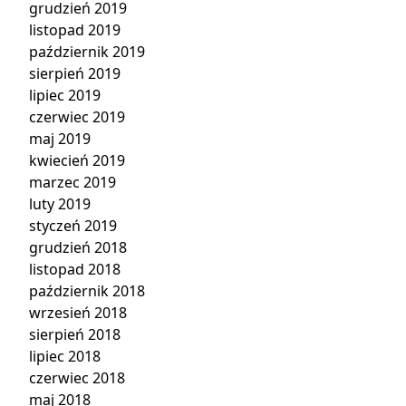
grudzień 2019
listopad 2019
październik 2019
sierpień 2019
lipiec 2019
czerwiec 2019
maj 2019
kwiecień 2019
marzec 2019
luty 2019
styczeń 2019
grudzień 2018
listopad 2018
październik 2018
wrzesień 2018
sierpień 2018
lipiec 2018
czerwiec 2018
maj 2018