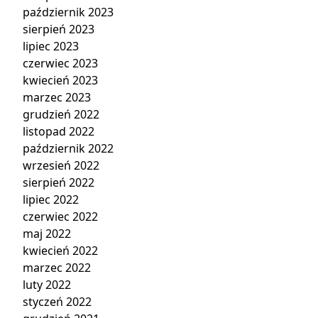
październik 2023
sierpień 2023
lipiec 2023
czerwiec 2023
kwiecień 2023
marzec 2023
grudzień 2022
listopad 2022
październik 2022
wrzesień 2022
sierpień 2022
lipiec 2022
czerwiec 2022
maj 2022
kwiecień 2022
marzec 2022
luty 2022
styczeń 2022