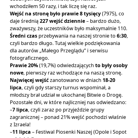
wchodziłem 50 razy, i tak liczę się raz.
Wejść na stronę było prawie 8 tysięcy
(7975), co
daje średnią
227 wejść dziennie
– bardzo dużo,
zważywszy, że uczestników było maksymalnie 110.
Średni czas
przebywania na naszej stronie to
6:30
,
czyli bardzo długo. Tutaj wielkie podziękowania
dla autorów „Małego Przeglądu” i serwisu
fotograficznego.
Prawie 20%
(19,7%) odwiedzających
to były osoby
nowe
, pierwszy raz wchodzące na naszą stronę.
Najwięcej wejść
zanotowano w dniach
18-20
lipca
, czyli gdy starszy turnus wspominał, a
młodszy brał udział w ukochanej Bitwie o Drogę.
Pozostałe dni, w które najliczniej nas odwiedzano:
–
7 lipca
, czyli zaraz po przyjeździe grupy
zagranicznej – ponad 21% wejść pochodzi właśnie
z Izraela!
–
11 lipca
– Festiwal Piosenki Naszej (Opole i Sopot