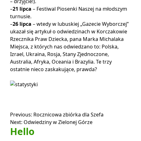
– drżyjcie!).
–
21 lipca
– Festiwal Piosenki Naszej na młodszym
turnusie.
–
26 lipca
– wtedy w lubuskiej „Gazecie Wyborczej”
ukazał się
artykuł o odwiedzinach w Korczakowie
Rzecznika Praw Dziecka, pana Marka Michalaka
Miejsca, z których nas odwiedzano to: Polska,
Izrael, Ukraina, Rosja, Stany Zjednoczone,
Australia, Afryka, Oceania i Brazylia. Te trzy
ostatnie nieco zaskakujące, prawda?
Nawigacja
Previous:
Rocznicowa zbiórka dla Szefa
Next:
Odwiedziny w Zielonej Górze
wpisu
Hello