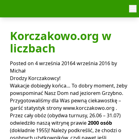
Skip to content
Korczakowo.org w
liczbach
Posted on
4 września 2016
4 września 2016
by
Michał
Drodzy Korczakowcy!
Wakacje dobiegły końca… To dobry moment, żeby
powspominać Nasz Dom nad jeziorem Grzybno.
Przygotowaliśmy dla Was pewną ciekawostkę –
garść statystyk strony www.korczakowo.org .
Przez cały obóz (obydwa turnusy, 26.06 – 31.07)
odwiedziło naszą witrynę prawie
2000 osób
(dokładnie 1955)! Należy podkreślić, że chodzi o
osobnych użytkowników, czyli nawet jeśli