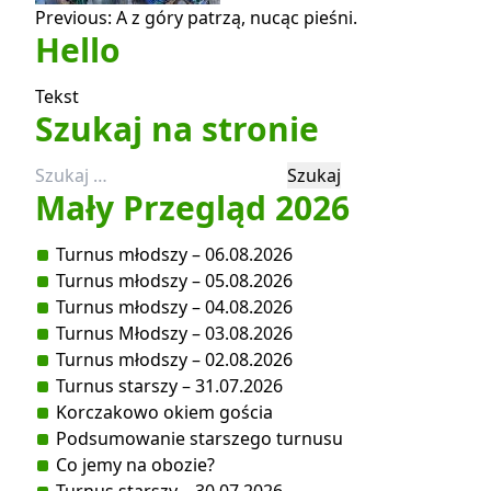
Nawigacja
Previous:
A z góry patrzą, nucąc pieśni.
Hello
wpisu
Tekst
Szukaj na stronie
Szukaj:
Mały Przegląd 2026
Turnus młodszy – 06.08.2026
Turnus młodszy – 05.08.2026
Turnus młodszy – 04.08.2026
Turnus Młodszy – 03.08.2026
Turnus młodszy – 02.08.2026
Turnus starszy – 31.07.2026
Korczakowo okiem gościa
Podsumowanie starszego turnusu
Co jemy na obozie?