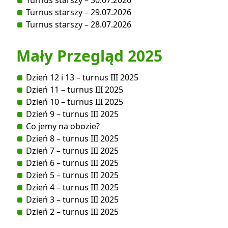
Turnus starszy – 30.07.2026
Turnus starszy – 29.07.2026
Turnus starszy – 28.07.2026
Mały Przegląd 2025
Dzień 12 i 13 – turnus III 2025
Dzień 11 – turnus III 2025
Dzień 10 – turnus III 2025
Dzień 9 – turnus III 2025
Co jemy na obozie?
Dzień 8 – turnus III 2025
Dzień 7 – turnus III 2025
Dzień 6 – turnus III 2025
Dzień 5 – turnus III 2025
Dzień 4 – turnus III 2025
Dzień 3 – turnus III 2025
Dzień 2 – turnus III 2025