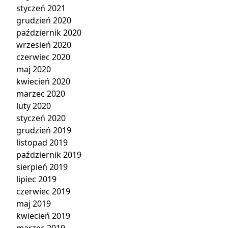
styczeń 2021
grudzień 2020
październik 2020
wrzesień 2020
czerwiec 2020
maj 2020
kwiecień 2020
marzec 2020
luty 2020
styczeń 2020
grudzień 2019
listopad 2019
październik 2019
sierpień 2019
lipiec 2019
czerwiec 2019
maj 2019
kwiecień 2019