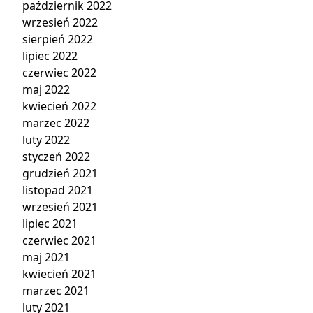
październik 2022
wrzesień 2022
sierpień 2022
lipiec 2022
czerwiec 2022
maj 2022
kwiecień 2022
marzec 2022
luty 2022
styczeń 2022
grudzień 2021
listopad 2021
wrzesień 2021
lipiec 2021
czerwiec 2021
maj 2021
kwiecień 2021
marzec 2021
luty 2021