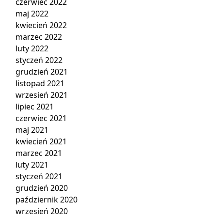
czerwiec 2022
maj 2022
kwiecień 2022
marzec 2022
luty 2022
styczeń 2022
grudzień 2021
listopad 2021
wrzesień 2021
lipiec 2021
czerwiec 2021
maj 2021
kwiecień 2021
marzec 2021
luty 2021
styczeń 2021
grudzień 2020
październik 2020
wrzesień 2020