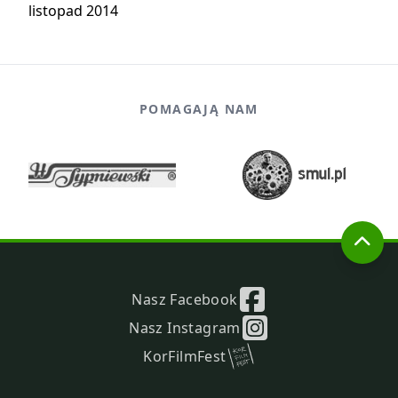
listopad 2014
POMAGAJĄ NAM
Nasz Facebook
Nasz Instagram
KorFilmFest