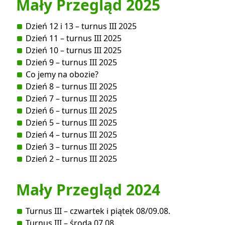
Mały Przegląd 2025
Dzień 12 i 13 – turnus III 2025
Dzień 11 – turnus III 2025
Dzień 10 – turnus III 2025
Dzień 9 – turnus III 2025
Co jemy na obozie?
Dzień 8 – turnus III 2025
Dzień 7 – turnus III 2025
Dzień 6 – turnus III 2025
Dzień 5 – turnus III 2025
Dzień 4 – turnus III 2025
Dzień 3 – turnus III 2025
Dzień 2 – turnus III 2025
Mały Przegląd 2024
Turnus III – czwartek i piątek 08/09.08.
Turnus III – środa 07.08.