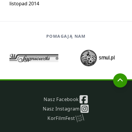
listopad 2014
POMAGAJĄ NAM
Nasz Facebook
Nasz Instagram
KorFilmFest