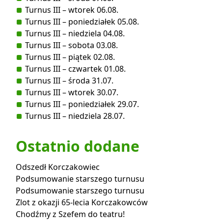
Turnus III – wtorek 06.08.
Turnus III – poniedziałek 05.08.
Turnus III – niedziela 04.08.
Turnus III – sobota 03.08.
Turnus III – piątek 02.08.
Turnus III – czwartek 01.08.
Turnus III – środa 31.07.
Turnus III – wtorek 30.07.
Turnus III – poniedziałek 29.07.
Turnus III – niedziela 28.07.
Ostatnio dodane
Odszedł Korczakowiec
Podsumowanie starszego turnusu
Podsumowanie starszego turnusu
Zlot z okazji 65-lecia Korczakowców
Chodźmy z Szefem do teatru!