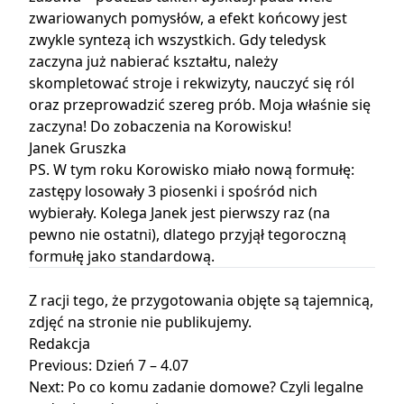
zwariowanych pomysłów, a efekt końcowy jest
zwykle syntezą ich wszystkich. Gdy teledysk
zaczyna już nabierać kształtu, należy
skompletować stroje i rekwizyty, nauczyć się ról
oraz przeprowadzić szereg prób. Moja właśnie się
zaczyna! Do zobaczenia na Korowisku!
Janek Gruszka
PS. W tym roku Korowisko miało nową formułę:
zastępy losowały 3 piosenki i spośród nich
wybierały. Kolega Janek jest pierwszy raz (na
pewno nie ostatni), dlatego przyjął tegoroczną
formułę jako standardową.
Z racji tego, że przygotowania objęte są tajemnicą,
zdjęć na stronie nie publikujemy.
Redakcja
Nawigacja
Previous:
Dzień 7 – 4.07
Next:
Po co komu zadanie domowe? Czyli legalne
wpisu