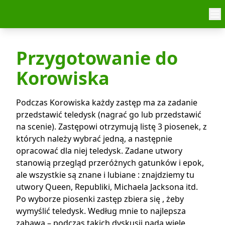
Skip to content
Przygotowanie do
Korowiska
Podczas Korowiska każdy zastęp ma za zadanie
przedstawić teledysk (nagrać go lub przedstawić
na scenie). Zastępowi otrzymują listę 3 piosenek, z
których należy wybrać jedną, a następnie
opracować dla niej teledysk. Zadane utwory
stanowią przegląd przeróżnych gatunków i epok,
ale wszystkie są znane i lubiane : znajdziemy tu
utwory Queen, Republiki, Michaela Jacksona itd.
Po wyborze piosenki zastęp zbiera się , żeby
wymyślić teledysk. Według mnie to najlepsza
zabawa – podczas takich dyskusji pada wiele