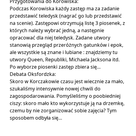
Przygotowania do Korowiska:
Podczas Korowiska każdy zastęp ma za zadanie
przedstawić teledysk (nagrać go lub przedstawić
na scenie). Zastępowi otrzymują listę 3 piosenek, z
których należy wybrać jedną, a następnie
opracować dla niej teledysk. Zadane utwory
stanowią przegląd przeróżnych gatunków i epok,
ale wszystkie są znane i lubiane : znajdziemy tu
utwory Queen, Republiki, Michaela Jacksona itd.
Po wyborze piosenki zastęp
zbiera się…
Debata Oksfordzka:
Skoro w Korczakowie czasu jest wiecznie za mało,
szukaliśmy intensywnie nowej chwili do
zagospodarowania. Pomyśleliśmy o poobiedniej
ciszy: skoro mało kto wykorzystuje ją na drzemkę,
czemu by nie zorganizować sobie zajęcia? Tym
sposobem
odbyła się…