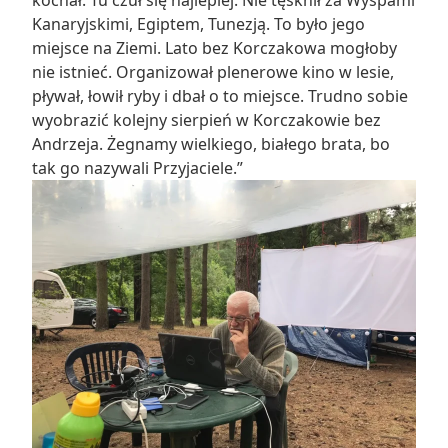
kochał. Tu czuł się najlepiej. Nie tęsknił za Wyspami
Kanaryjskimi, Egiptem, Tunezją. To było jego
miejsce na Ziemi. Lato bez Korczakowa mogłoby
nie istnieć. Organizował plenerowe kino w lesie,
pływał, łowił ryby i dbał o to miejsce. Trudno sobie
wyobrazić kolejny sierpień w Korczakowie bez
Andrzeja. Żegnamy wielkiego, białego brata, bo
tak go nazywali Przyjaciele.”