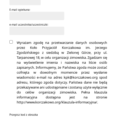
E-mail opiekuna:
e-mail uczestnika/uczestniczki:
Wyrażam zgodę na przetwarzanie danych osobowych
przez Koło Przyjaciół Korczakowa im. Jerzego
Zgodzińskiego z siedzibą w Zielonej Górze, przy ul.
Tarpanowej 18, w celu organizacji zimowiska. Zgadzam się
na wyświetlenie imienia i nazwiska na liście osób
zapisanych. Informujemy, że Państwa zgoda może zostać
cofnięta w dowolnym momencie przez wysłanie
wiadomości e-mail na adres kpk@korczakowo.org spod
adresu, którego zgoda dotyczy. Państwa dane nie będą
przekazywane ani udostępniane i zostaną użyte wyłącznie
do celów organizacji zimowiska. Pełna klauzula
informacyjna dostępna jest na stronie
http://www.korczakowo.org/klauzula-informacyjna/.
Przepisz kod z obrazka