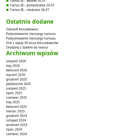
Turnus III – wtorek 30.07.
Turnus III – poniedziałek 29.07.
Turnus III – niedziela 28.07.
Ostatnio dodane
Odszedł Korczakowiec
Podsumowanie starszego turnusu
Podsumowanie starszego turnusu
Zlot z okazji 65-lecia Korczakowców
Chodźmy z Szefem do teatru!
Archiwum wpisów
sierpień 2026
maj 2026
kwiecień 2026
styczeń 2026
grudzień 2025
październik 2025
sierpień 2025
lipiec 2025
czerwiec 2025
maj 2025
kwiecień 2025
marzec 2025
grudzień 2024
listopad 2024
wrzesień 2024
lipiec 2024
czerwiec 2024