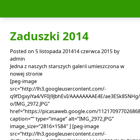
Skip to content
Zaduszki 2014
Posted on
5 listopada 2014
14 czerwca 2015
by
admin
Jedna z naszych starszych galerii umieszczona w
nowej stronie
[peg-image
src=”http://lh3.googleusercontent.com/-
q9fDgxyiYa4/VF0j9JbhEvI/AAAAAAAAE4E/ae3ESk8SNHg/
o/IMG_2972.JPG”
href=”https://picasaweb.google.com/1121709770268
caption=”” type=”image” alt=”IMG_2972.JPG”
image_size=”2816×1584″ ] [peg-image
src=”http://lh3.googleusercontent.com/-