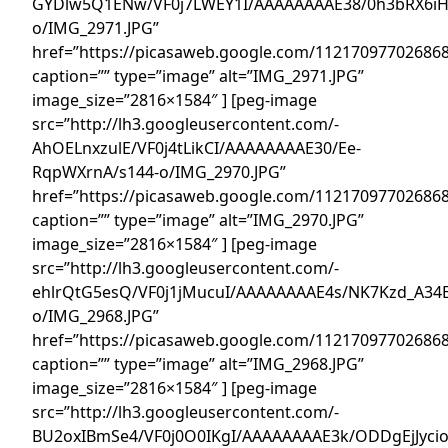
GYDlw5Q1ENw/VF0j7LWEY1I/AAAAAAAAE38/0h3bRX6iH
o/IMG_2971.JPG”
href=”https://picasaweb.google.com/1121709770268
caption=”” type=”image” alt=”IMG_2971.JPG”
image_size=”2816×1584″ ] [peg-image
src=”http://lh3.googleusercontent.com/-
AhOELnxzulE/VF0j4tLikCI/AAAAAAAAE30/Ee-
RqpWXrnA/s144-o/IMG_2970.JPG”
href=”https://picasaweb.google.com/1121709770268
caption=”” type=”image” alt=”IMG_2970.JPG”
image_size=”2816×1584″ ] [peg-image
src=”http://lh3.googleusercontent.com/-
ehlrQtG5esQ/VF0j1jMucuI/AAAAAAAAE4s/NK7Kzd_A34E
o/IMG_2968.JPG”
href=”https://picasaweb.google.com/1121709770268
caption=”” type=”image” alt=”IMG_2968.JPG”
image_size=”2816×1584″ ] [peg-image
src=”http://lh3.googleusercontent.com/-
BU2oxIBmSe4/VF0j0O0IKgI/AAAAAAAAE3k/ODDgEjJycio