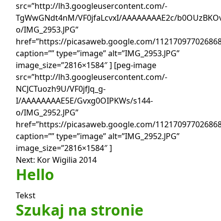
src=”http://lh3.googleusercontent.com/-
TgWwGNdt4nM/VF0jfaLcvxI/AAAAAAAAE2c/b0OUzBKOv
o/IMG_2953.JPG”
href=”https://picasaweb.google.com/1121709770268
caption=”” type=”image” alt=”IMG_2953.JPG”
image_size=”2816×1584″ ] [peg-image
src=”http://lh3.googleusercontent.com/-
NCJCTuozh9U/VF0jfJq_g-
I/AAAAAAAAE5E/Gvxg0OIPKWs/s144-
o/IMG_2952.JPG”
href=”https://picasaweb.google.com/1121709770268
caption=”” type=”image” alt=”IMG_2952.JPG”
image_size=”2816×1584″ ]
Nawigacja
Next:
Kor Wigilia 2014
Hello
wpisu
Tekst
Szukaj na stronie