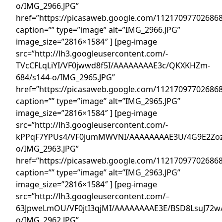
o/IMG_2966.JPG”
href=”https://picasaweb.google.com/1121709770268
caption=”” type=”image” alt=”IMG_2966.JPG”
image_size=”2816×1584″ ] [peg-image
src=”http://lh3.googleusercontent.com/-
TVcCFLqLiYI/VF0jwwd8f5I/AAAAAAAAE3c/QKXKHZm-
684/s144-o/IMG_2965.JPG”
href=”https://picasaweb.google.com/1121709770268
caption=”” type=”image” alt=”IMG_2965.JPG”
image_size=”2816×1584″ ] [peg-image
src=”http://lh3.googleusercontent.com/-
kPPqF7YPUs4/VF0jumMWVNI/AAAAAAAAE3U/4G9E2Zoz
o/IMG_2963.JPG”
href=”https://picasaweb.google.com/1121709770268
caption=”” type=”image” alt=”IMG_2963.JPG”
image_size=”2816×1584″ ] [peg-image
src=”http://lh3.googleusercontent.com/–
63JpweLmOU/VF0jtI3qjMI/AAAAAAAAE3E/BSD8LsuJ72w/
o/IMG_2962.JPG”