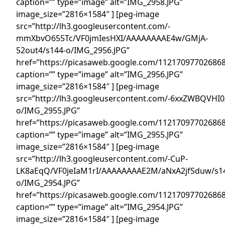
caption=”” type=”image” alt=”IMG_2958.JPG”
image_size=”2816×1584″ ] [peg-image
src=”http://lh3.googleusercontent.com/-
mmXbvO655Tc/VF0jmIesHXI/AAAAAAAAE4w/GMjA-
52out4/s144-o/IMG_2956.JPG”
href=”https://picasaweb.google.com/1121709770268
caption=”” type=”image” alt=”IMG_2956.JPG”
image_size=”2816×1584″ ] [peg-image
src=”http://lh3.googleusercontent.com/-6xxZWBQVH
o/IMG_2955.JPG”
href=”https://picasaweb.google.com/1121709770268
caption=”” type=”image” alt=”IMG_2955.JPG”
image_size=”2816×1584″ ] [peg-image
src=”http://lh3.googleusercontent.com/-CuP-
LK8aEqQ/VF0jeIaM1rI/AAAAAAAAE2M/aNxA2jfSduw/s1
o/IMG_2954.JPG”
href=”https://picasaweb.google.com/1121709770268
caption=”” type=”image” alt=”IMG_2954.JPG”
image_size=”2816×1584″ ] [peg-image