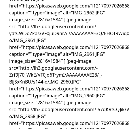
href=”https://picasaweb.google.com/1121709770268
caption=”” type=”image” alt=”IMG_2962.JPG”
image_size=”2816×1584″ ] [peg-image
src=”http://lh3.googleusercontent.com/-
ydfCWDoZkas/VF0juD9nrAI/AAAAAAAAE3Q/EHOfRWiq0
o/IMG_2961.JPG”
href=”https://picasaweb.google.com/1121709770268
caption=”” type=”image” alt=”IMG_2961.JPG”
image_size=”2816×1584″ ] [peg-image
src=”http://lh3.googleusercontent.com/-
Zrf9J70_WkE/VF0jo6TrymI/AAAAAAAAE28/_-
BJjSxKnBU/s144-o/IMG_2960.JPG”
href=”https://picasaweb.google.com/1121709770268
caption=”” type=”image” alt=”IMG_2960.JPG”
image_size=”2816×1584″ ] [peg-image
src=”http://lh3.googleusercontent.com/-57gKRfCQJik
o/IMG_2958.JPG”
href=”https://picasaweb.google.com/1121709770268