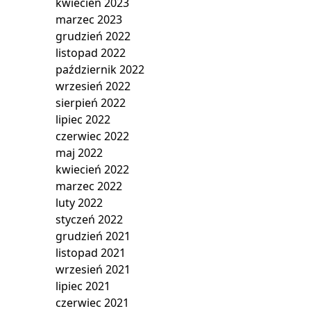
kwiecień 2023
marzec 2023
grudzień 2022
listopad 2022
październik 2022
wrzesień 2022
sierpień 2022
lipiec 2022
czerwiec 2022
maj 2022
kwiecień 2022
marzec 2022
luty 2022
styczeń 2022
grudzień 2021
listopad 2021
wrzesień 2021
lipiec 2021
czerwiec 2021