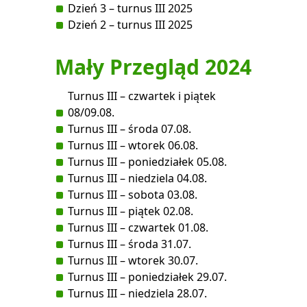
Dzień 3 – turnus III 2025
Dzień 2 – turnus III 2025
Mały Przegląd 2024
Turnus III – czwartek i piątek
08/09.08.
Turnus III – środa 07.08.
Turnus III – wtorek 06.08.
Turnus III – poniedziałek 05.08.
Turnus III – niedziela 04.08.
Turnus III – sobota 03.08.
Turnus III – piątek 02.08.
Turnus III – czwartek 01.08.
Turnus III – środa 31.07.
Turnus III – wtorek 30.07.
Turnus III – poniedziałek 29.07.
Turnus III – niedziela 28.07.