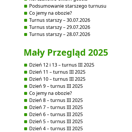
Podsumowanie starszego turnusu
Co jemy na obozie?
Turnus starszy – 30.07.2026
Turnus starszy – 29.07.2026
Turnus starszy – 28.07.2026
Mały Przegląd 2025
Dzień 12 i 13 – turnus III 2025
Dzień 11 – turnus III 2025
Dzień 10 – turnus III 2025
Dzień 9 – turnus III 2025
Co jemy na obozie?
Dzień 8 – turnus III 2025
Dzień 7 – turnus III 2025
Dzień 6 – turnus III 2025
Dzień 5 – turnus III 2025
Dzień 4 – turnus III 2025