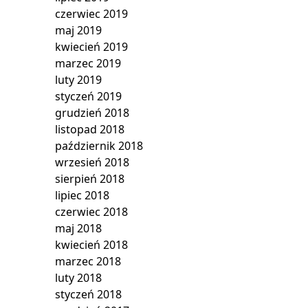
czerwiec 2019
maj 2019
kwiecień 2019
marzec 2019
luty 2019
styczeń 2019
grudzień 2018
listopad 2018
październik 2018
wrzesień 2018
sierpień 2018
lipiec 2018
czerwiec 2018
maj 2018
kwiecień 2018
marzec 2018
luty 2018
styczeń 2018