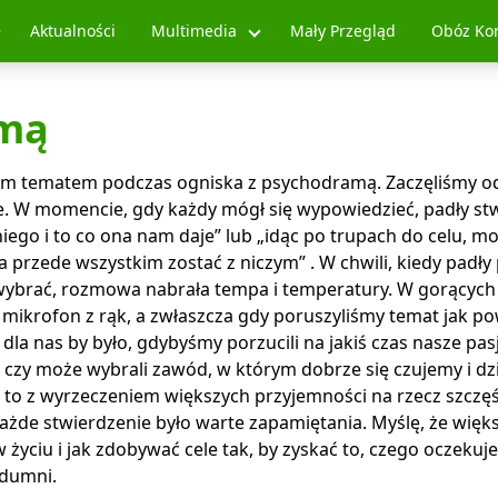
Aktualności
Multimedia
Mały Przegląd
Obóz Ko
amą
nym tematem podczas ogniska z psychodramą. Zaczęliśmy o
e. W momencie, gdy każdy mógł się wypowiedzieć, padły st
 niego i to co ona nam daje” lub „idąc po trupach do celu, 
a przede wszystkim zostać z niczym” . W chwili, kiedy padły
 wybrać, rozmowa nabrała tempa i temperatury. W gorących
mikrofon z rąk, a zwłaszcza gdy poruszyliśmy temat jak p
la nas by było, gdybyśmy porzucili na jakiś czas nasze pasje
e, czy może wybrali zawód, w którym dobrze się czujemy i dz
ię to z wyrzeczeniem większych przyjemności na rzecz szczę
ażde stwierdzenie było warte zapamiętania. Myślę, że więk
 życiu i jak zdobywać cele tak, by zyskać to, czego oczekuj
 dumni.