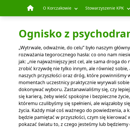
Skip to content
O Korczakowie
Stowarzyszenie KPK
Ognisko z psychodr
„Wytrwale, odważnie, do celu” było naszym głów
rozważania tegorocznego hasła: co ono nam niesi
jak: „nie najważniejszy jest cel, ale sama droga do
zrobić krzywdę nie tylko innym, ale również sobie, 
naszych przyszłości oraz dróg, które powinniśmy
momentach uczestnicy praktycznie wyrywali sobie 
dokonywać wyboru. Zastanawialiśmy się, czy lepiej d
się karierą, żeby wieść spokojne i bezpieczne życi
któremu czulibyśmy się spełnieni, ale wiązałoby s
życia. Każdy miał coś ważnego do powiedzenia, a k
będzie pamiętać w przyszłości, czym się kierować w
pokazać światu to, z czego jesteśmy lub będziemy