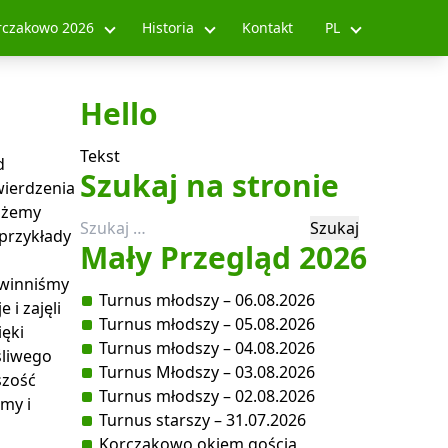
rczakowo 2026
Historia
Kontakt
PL
Hello
Tekst
d
Szukaj na stronie
wierdzenia
możemy
Szukaj:
 przykłady
Mały Przegląd 2026
owinniśmy
Turnus młodszy – 06.08.2026
 i zajęli
Turnus młodszy – 05.08.2026
ięki
Turnus młodszy – 04.08.2026
śliwego
Turnus Młodszy – 03.08.2026
szość
Turnus młodszy – 02.08.2026
emy i
Turnus starszy – 31.07.2026
Korczakowo okiem gościa