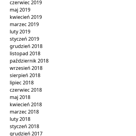
czerwiec 2019
maj 2019
kwiecień 2019
marzec 2019
luty 2019
styczeń 2019
grudzień 2018
listopad 2018
październik 2018
wrzesień 2018
sierpień 2018
lipiec 2018
czerwiec 2018
maj 2018
kwiecień 2018
marzec 2018
luty 2018
styczeń 2018
grudzień 2017