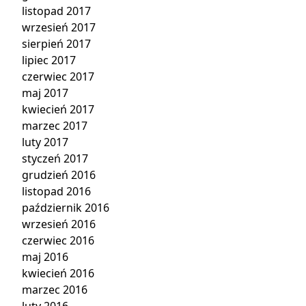
listopad 2017
wrzesień 2017
sierpień 2017
lipiec 2017
czerwiec 2017
maj 2017
kwiecień 2017
marzec 2017
luty 2017
styczeń 2017
grudzień 2016
listopad 2016
październik 2016
wrzesień 2016
czerwiec 2016
maj 2016
kwiecień 2016
marzec 2016