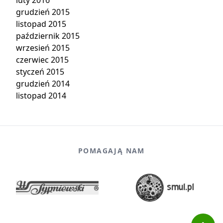
luty 2016
grudzień 2015
listopad 2015
październik 2015
wrzesień 2015
czerwiec 2015
styczeń 2015
grudzień 2014
listopad 2014
POMAGAJĄ NAM