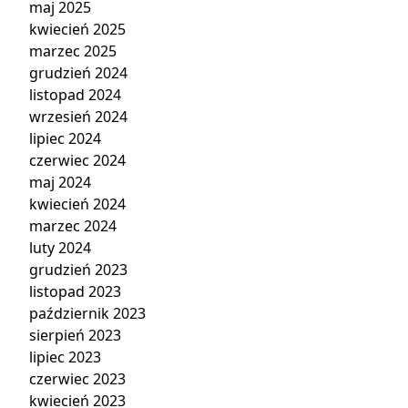
maj 2025
kwiecień 2025
marzec 2025
grudzień 2024
listopad 2024
wrzesień 2024
lipiec 2024
czerwiec 2024
maj 2024
kwiecień 2024
marzec 2024
luty 2024
grudzień 2023
listopad 2023
październik 2023
sierpień 2023
lipiec 2023
czerwiec 2023
kwiecień 2023