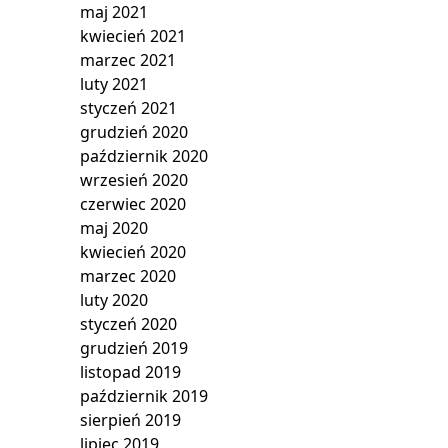
maj 2021
kwiecień 2021
marzec 2021
luty 2021
styczeń 2021
grudzień 2020
październik 2020
wrzesień 2020
czerwiec 2020
maj 2020
kwiecień 2020
marzec 2020
luty 2020
styczeń 2020
grudzień 2019
listopad 2019
październik 2019
sierpień 2019
lipiec 2019