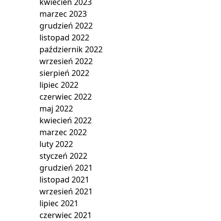
kwiecień 2023
marzec 2023
grudzień 2022
listopad 2022
październik 2022
wrzesień 2022
sierpień 2022
lipiec 2022
czerwiec 2022
maj 2022
kwiecień 2022
marzec 2022
luty 2022
styczeń 2022
grudzień 2021
listopad 2021
wrzesień 2021
lipiec 2021
czerwiec 2021