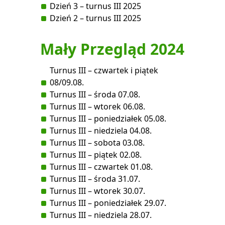
Dzień 3 – turnus III 2025
Dzień 2 – turnus III 2025
Mały Przegląd 2024
Turnus III – czwartek i piątek
08/09.08.
Turnus III – środa 07.08.
Turnus III – wtorek 06.08.
Turnus III – poniedziałek 05.08.
Turnus III – niedziela 04.08.
Turnus III – sobota 03.08.
Turnus III – piątek 02.08.
Turnus III – czwartek 01.08.
Turnus III – środa 31.07.
Turnus III – wtorek 30.07.
Turnus III – poniedziałek 29.07.
Turnus III – niedziela 28.07.