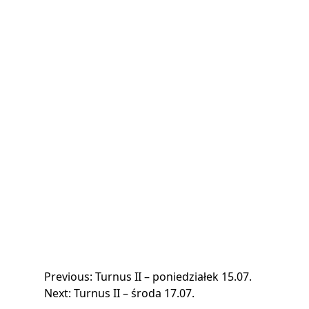
Nawigacja
Previous:
Turnus II – poniedziałek 15.07.
Next:
Turnus II – środa 17.07.
wpisu