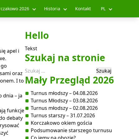
rczakowo 2026
Historia
Kontakt
PL
Hello
Tekst
ię apel i
Szukaj na stronie
we.
 go
Szukaj:
esami oraz
Mały Przegląd 2026
onem. I to
Turnus młodszy – 04.08.2026
 dnia – ja
Turnus Młodszy – 03.08.2026
Turnus młodszy – 02.08.2026
ają funkcje
Turnus starszy – 31.07.2026
 do debaty
Korczakowo okiem gościa
arysować
Podsumowanie starszego turnusu
szyć
Co jemy na obozie?