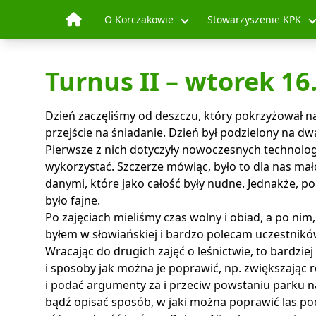
Skip to content
O Korczakowie
Stowarzyszenie KPK
Turnus II – wtorek 16
Dzień zaczęliśmy od deszczu, który pokrzyżował na
przejście na śniadanie. Dzień był podzielony na d
Pierwsze z nich dotyczyły nowoczesnych technologii
wykorzystać. Szczerze mówiąc, było to dla nas mało
danymi, które jako całość były nudne. Jednakże, p
było fajne.
Po zajęciach mieliśmy czas wolny i obiad, a po nim,
byłem w słowiańskiej i bardzo polecam uczestnik
Wracając do drugich zajęć o leśnictwie, to bardziej
i sposoby jak można je poprawić, np. zwiększając
i podać argumenty za i przeciw powstaniu parku
bądź opisać sposób, w jaki można poprawić las po