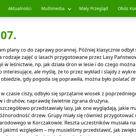
Aktualności
Multimedia
Mały Przegląd
Obóz Ko
.07.
m plany co do zaprawy porannej. Później klasycznie odbył s
wa rodzaje zajęć o lasach przygotowane przez Lasy Państwo
 w leśnictwie, np. jak działa dron w lesie i do czego można
 interesujące, ale myślę, że to przez wykład i slajdy z wykr
o obiedzie, gdy pogoda się poprawiła, można było polatać dr
 w czasie ciszy, odbyło się sprzątanie wiosek z poprzedniego
ów i druhów, naprawdę świetnie zgrana drużyna.
 szczegółowo przedstawiały lasy, jak one wyglądają, jakie m
 różnorodność drzew. Grupy miały się również przygotować
 narodowego w Korczakowie. Reszta uczestników musiała n
d jakimś względem – my musieliśmy przedstawić, jak zwięk