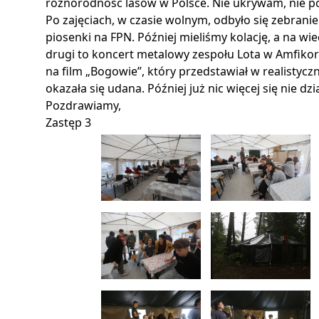
różnorodność lasów w Polsce. Nie ukrywam, nie poszł
Po zajęciach, w czasie wolnym, odbyło się zebrani
piosenki na FPN. Później mieliśmy kolację, a na wi
drugi to koncert metalowy zespołu Lota w Amfiko
na film „Bogowie”, który przedstawiał w realistyc
okazała się udana. Później już nic więcej się nie dzi
Pozdrawiamy,
Zastęp 3