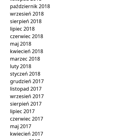
październik 2018
wrzesień 2018
sierpień 2018
lipiec 2018
czerwiec 2018
maj 2018
kwiecień 2018
marzec 2018
luty 2018
styczeń 2018
grudzień 2017
listopad 2017
wrzesień 2017
sierpień 2017
lipiec 2017
czerwiec 2017
maj 2017
kwiecień 2017