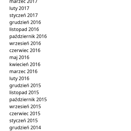
marzec 2017
luty 2017
styczeń 2017
grudzień 2016
listopad 2016
październik 2016
wrzesień 2016
czerwiec 2016
maj 2016
kwiecień 2016
marzec 2016
luty 2016
grudzień 2015
listopad 2015
październik 2015
wrzesień 2015
czerwiec 2015
styczeń 2015
grudzień 2014