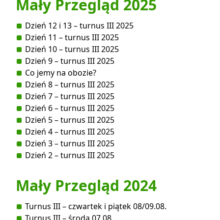
Mały Przegląd 2025
Dzień 12 i 13 – turnus III 2025
Dzień 11 – turnus III 2025
Dzień 10 – turnus III 2025
Dzień 9 – turnus III 2025
Co jemy na obozie?
Dzień 8 – turnus III 2025
Dzień 7 – turnus III 2025
Dzień 6 – turnus III 2025
Dzień 5 – turnus III 2025
Dzień 4 – turnus III 2025
Dzień 3 – turnus III 2025
Dzień 2 – turnus III 2025
Mały Przegląd 2024
Turnus III – czwartek i piątek 08/09.08.
Turnus III – środa 07.08.