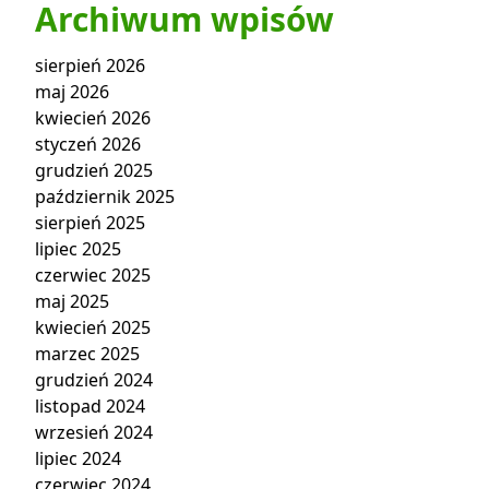
Archiwum wpisów
sierpień 2026
maj 2026
kwiecień 2026
styczeń 2026
grudzień 2025
październik 2025
sierpień 2025
lipiec 2025
czerwiec 2025
maj 2025
kwiecień 2025
marzec 2025
grudzień 2024
listopad 2024
wrzesień 2024
lipiec 2024
czerwiec 2024