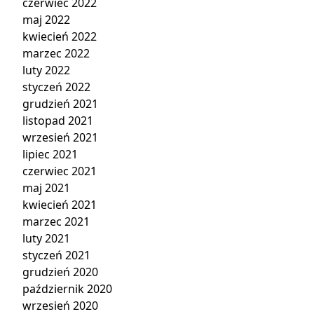
czerwiec 2022
maj 2022
kwiecień 2022
marzec 2022
luty 2022
styczeń 2022
grudzień 2021
listopad 2021
wrzesień 2021
lipiec 2021
czerwiec 2021
maj 2021
kwiecień 2021
marzec 2021
luty 2021
styczeń 2021
grudzień 2020
październik 2020
wrzesień 2020