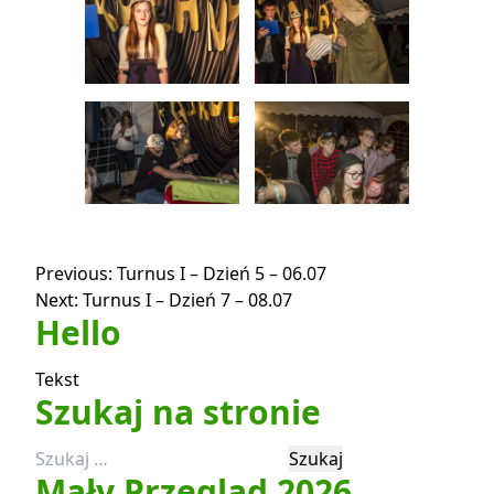
Nawigacja
Previous:
Turnus I – Dzień 5 – 06.07
Next:
Turnus I – Dzień 7 – 08.07
wpisu
Hello
Tekst
Szukaj na stronie
Szukaj:
Mały Przegląd 2026