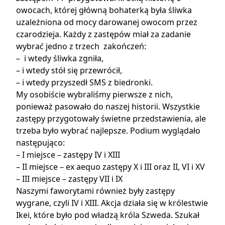
owocach, której główną bohaterką była śliwka
uzależniona od mocy darowanej owocom przez
czarodzieja. Każdy z zastępów miał za zadanie
wybrać jedno z trzech zakończeń:
– i wtedy śliwka zgniła,
– i wtedy stół się przewrócił,
– i wtedy przyszedł SMS z biedronki.
My osobiście wybraliśmy pierwsze z nich,
ponieważ pasowało do naszej historii. Wszystkie
zastępy przygotowały świetne przedstawienia, ale
trzeba było wybrać najlepsze. Podium wyglądało
następująco:
– I miejsce – zastępy IV i XIII
– II miejsce – ex aequo zastępy X i III oraz II, VI i XV
– III miejsce – zastępy VII i IX
Naszymi faworytami również były zastępy
wygrane, czyli IV i XIII. Akcja działa się w królestwie
Ikei, które było pod władzą króla Szweda. Szukał