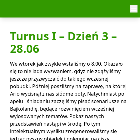
Skip to content
Turnus I – Dzień 3 –
28.06
We wtorek jak zwykle wstaliśmy o 8.00. Okazało
się to nie lada wyzwaniem, gdyż nie zdążyliśmy
jeszcze przyzwyczaić do takiego wczesnej
pobudki. Później poszliśmy na zaprawę, na której
Ario wycisnął z nas siódme poty. Natychmiast po
apelu i śniadaniu zaczęliśmy pisać scenariusze na
Bajkolandię, będące rozwinięciem wcześniej
wylosowanych tematów. Pokaz naszych
przedstawień nastąpi w środę. Po tym
intelektualnym wysiłku zregenerowaliśmy się
jedząc pyszny obiadek i polegując na ciszy.