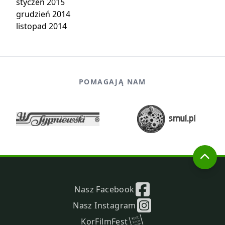
styczeń 2015
grudzień 2014
listopad 2014
POMAGAJĄ NAM
Nasz Facebook
Nasz Instagram
KorFilmFest