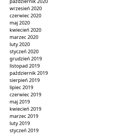
październik 2020
wrzesień 2020
czerwiec 2020
maj 2020
kwiecień 2020
marzec 2020
luty 2020
styczeń 2020
grudzień 2019
listopad 2019
październik 2019
sierpień 2019
lipiec 2019
czerwiec 2019
maj 2019
kwiecień 2019
marzec 2019
luty 2019
styczeń 2019