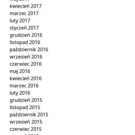
kwiecień 2017
marzec 2017
luty 2017
styczeń 2017
grudzień 2016
listopad 2016
październik 2016
wrzesień 2016
czerwiec 2016
maj 2016
kwiecień 2016
marzec 2016
luty 2016
grudzień 2015
listopad 2015
październik 2015
wrzesień 2015
czerwiec 2015