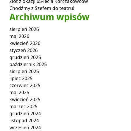
Zlot z okazji 65-lecia Korczakowców
Chodźmy z Szefem do teatru!
Archiwum wpisów
sierpień 2026
maj 2026
kwiecień 2026
styczeń 2026
grudzień 2025
październik 2025
sierpień 2025
lipiec 2025
czerwiec 2025
maj 2025
kwiecień 2025
marzec 2025
grudzień 2024
listopad 2024
wrzesień 2024