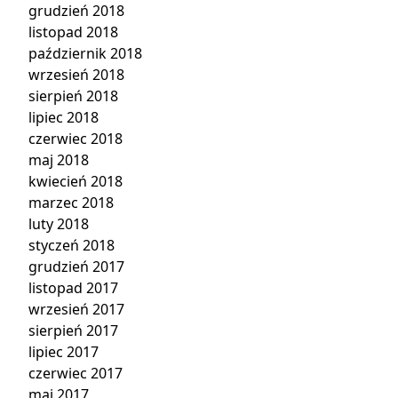
grudzień 2018
listopad 2018
październik 2018
wrzesień 2018
sierpień 2018
lipiec 2018
czerwiec 2018
maj 2018
kwiecień 2018
marzec 2018
luty 2018
styczeń 2018
grudzień 2017
listopad 2017
wrzesień 2017
sierpień 2017
lipiec 2017
czerwiec 2017
maj 2017