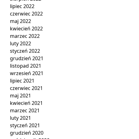
lipiec 2022
czerwiec 2022
maj 2022
kwiecień 2022
marzec 2022
luty 2022
styczeń 2022
grudzień 2021
listopad 2021
wrzesień 2021
lipiec 2021
czerwiec 2021
maj 2021
kwiecień 2021
marzec 2021
luty 2021
styczeń 2021
grudzień 2020