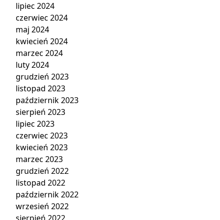
lipiec 2024
czerwiec 2024
maj 2024
kwiecień 2024
marzec 2024
luty 2024
grudzień 2023
listopad 2023
październik 2023
sierpień 2023
lipiec 2023
czerwiec 2023
kwiecień 2023
marzec 2023
grudzień 2022
listopad 2022
październik 2022
wrzesień 2022
sierpień 2022