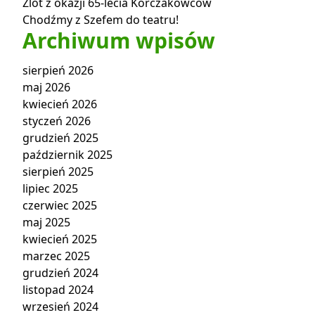
Zlot z okazji 65-lecia Korczakowców
Chodźmy z Szefem do teatru!
Archiwum wpisów
sierpień 2026
maj 2026
kwiecień 2026
styczeń 2026
grudzień 2025
październik 2025
sierpień 2025
lipiec 2025
czerwiec 2025
maj 2025
kwiecień 2025
marzec 2025
grudzień 2024
listopad 2024
wrzesień 2024