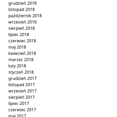
grudzień 2018
listopad 2018
październik 2018
wrzesień 2018
sierpień 2018
lipiec 2018
czerwiec 2018
maj 2018
kwiecień 2018
marzec 2018
luty 2018
styczeń 2018
grudzień 2017
listopad 2017
wrzesień 2017
sierpień 2017
lipiec 2017
czerwiec 2017
maj 2017