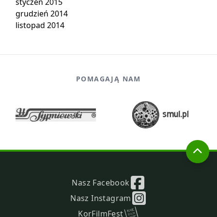
styczeń 2015
grudzień 2014
listopad 2014
POMAGAJĄ NAM
Nasz Facebook
Nasz Instagram
KorFilmFest