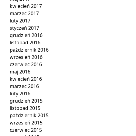
kwiecień 2017
marzec 2017
luty 2017
styczeń 2017
grudzień 2016
listopad 2016
październik 2016
wrzesień 2016
czerwiec 2016
maj 2016
kwiecień 2016
marzec 2016
luty 2016
grudzień 2015
listopad 2015
październik 2015
wrzesień 2015
czerwiec 2015