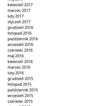
kwiecień 2017
marzec 2017
luty 2017
styczeń 2017
grudzień 2016
listopad 2016
październik 2016
wrzesień 2016
czerwiec 2016
maj 2016
kwiecień 2016
marzec 2016
luty 2016
grudzień 2015
listopad 2015
październik 2015
wrzesień 2015
czerwiec 2015