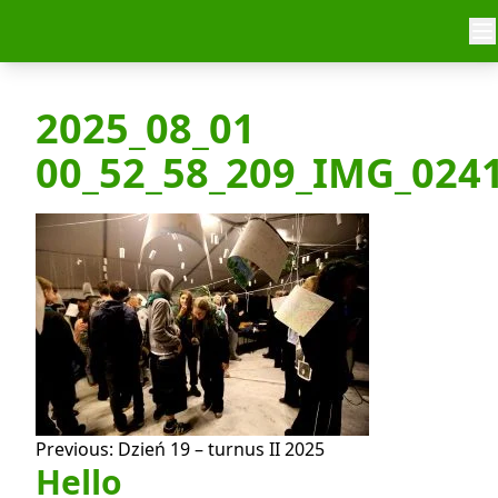
Skip to content
2025_08_01
00_52_58_209_IMG_024
Nawigacja
Previous:
Dzień 19 – turnus II 2025
Hello
wpisu