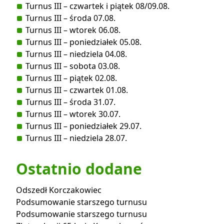
Turnus III – czwartek i piątek 08/09.08.
Turnus III – środa 07.08.
Turnus III – wtorek 06.08.
Turnus III – poniedziałek 05.08.
Turnus III – niedziela 04.08.
Turnus III – sobota 03.08.
Turnus III – piątek 02.08.
Turnus III – czwartek 01.08.
Turnus III – środa 31.07.
Turnus III – wtorek 30.07.
Turnus III – poniedziałek 29.07.
Turnus III – niedziela 28.07.
Ostatnio dodane
Odszedł Korczakowiec
Podsumowanie starszego turnusu
Podsumowanie starszego turnusu