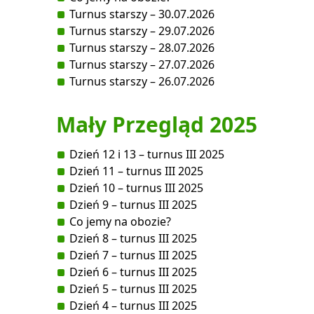
Turnus starszy – 30.07.2026
Turnus starszy – 29.07.2026
Turnus starszy – 28.07.2026
Turnus starszy – 27.07.2026
Turnus starszy – 26.07.2026
Mały Przegląd 2025
Dzień 12 i 13 – turnus III 2025
Dzień 11 – turnus III 2025
Dzień 10 – turnus III 2025
Dzień 9 – turnus III 2025
Co jemy na obozie?
Dzień 8 – turnus III 2025
Dzień 7 – turnus III 2025
Dzień 6 – turnus III 2025
Dzień 5 – turnus III 2025
Dzień 4 – turnus III 2025