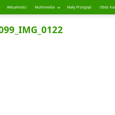
Aktualności
Multimedia
Mały Przegląd
Obóz Ko
_099_IMG_0122