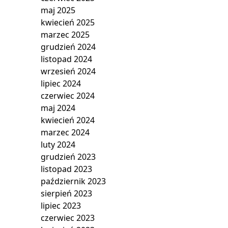
maj 2025
kwiecień 2025
marzec 2025
grudzień 2024
listopad 2024
wrzesień 2024
lipiec 2024
czerwiec 2024
maj 2024
kwiecień 2024
marzec 2024
luty 2024
grudzień 2023
listopad 2023
październik 2023
sierpień 2023
lipiec 2023
czerwiec 2023