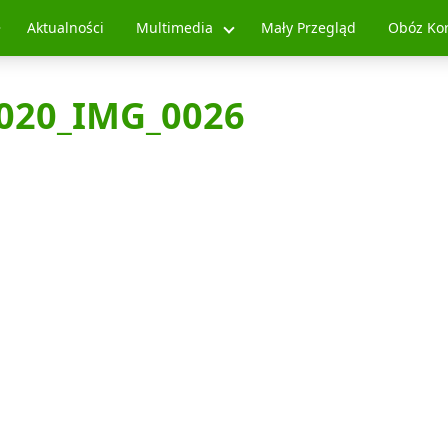
Aktualności
Multimedia
Mały Przegląd
Obóz Ko
_020_IMG_0026