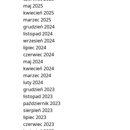
maj 2025
kwiecień 2025
marzec 2025
grudzień 2024
listopad 2024
wrzesień 2024
lipiec 2024
czerwiec 2024
maj 2024
kwiecień 2024
marzec 2024
luty 2024
grudzień 2023
listopad 2023
październik 2023
sierpień 2023
lipiec 2023
czerwiec 2023