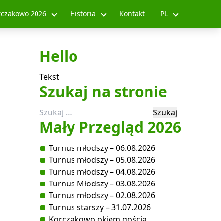
rczakowo 2026
Historia
Kontakt
PL
Hello
Tekst
Szukaj na stronie
Szukaj:
Mały Przegląd 2026
Turnus młodszy – 06.08.2026
Turnus młodszy – 05.08.2026
Turnus młodszy – 04.08.2026
Turnus Młodszy – 03.08.2026
Turnus młodszy – 02.08.2026
Turnus starszy – 31.07.2026
Korczakowo okiem gościa