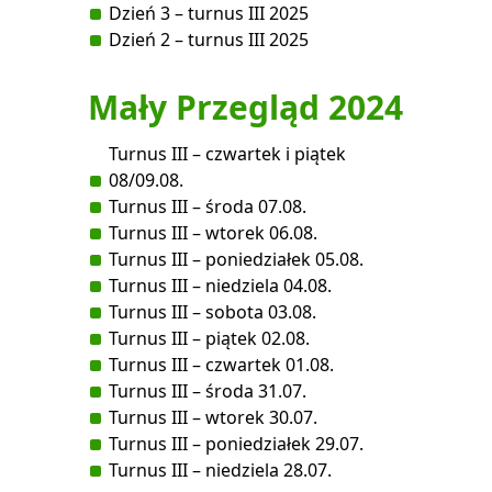
Dzień 3 – turnus III 2025
Dzień 2 – turnus III 2025
Mały Przegląd 2024
Turnus III – czwartek i piątek
08/09.08.
Turnus III – środa 07.08.
Turnus III – wtorek 06.08.
Turnus III – poniedziałek 05.08.
Turnus III – niedziela 04.08.
Turnus III – sobota 03.08.
Turnus III – piątek 02.08.
Turnus III – czwartek 01.08.
Turnus III – środa 31.07.
Turnus III – wtorek 30.07.
Turnus III – poniedziałek 29.07.
Turnus III – niedziela 28.07.