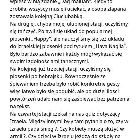
wpleść w nią zdanie „Dag maluah”. Kiedy to
zrobiła, wszyscy musieli uciekać, a osoba złapana
zostawała kolejną Ciuciubabką.
Na drugiej, chyba mojej ulubionej stacji, uczyliśmy
się tańczyć. Pojawił się układ do popularnej
piosenki „Happy”, ale nauczyliśmy się też układu
do izraelskiej piosenki pod tytułem „Hava Nagila”.
Było bardzo zabawnie i każdy mógł wykazać się
swoimi zdolnościami tanecznymi.
Na kolejnej, już trzeciej stacji, uczyliśmy się
piosenki po hebrajsku. Równocześnie ze
śpiewaniem trzeba było robić konkretne gesty,
więc łatwo było się pogubić, ale po dużej ilości
powtórzeń udało nam się zaśpiewać bez patrzenia
na tekst.
Na czwartej stacji czekał na nas quiz dotyczący
Izraela. Między innymi były tam pytania o to, czy w
Izraelu pada śnieg ?, Czy kobiety muszą służyć w
armii ?, Czy dzieci w Izraelu jeżdżą do szkoły na