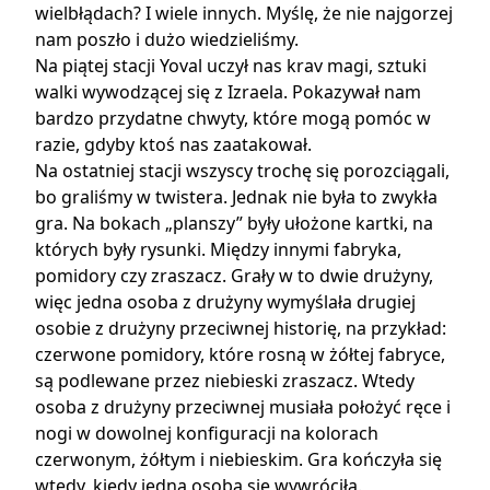
wielbłądach? I wiele innych. Myślę, że nie najgorzej
nam poszło i dużo wiedzieliśmy.
Na piątej stacji Yoval uczył nas krav magi, sztuki
walki wywodzącej się z Izraela. Pokazywał nam
bardzo przydatne chwyty, które mogą pomóc w
razie, gdyby ktoś nas zaatakował.
Na ostatniej stacji wszyscy trochę się porozciągali,
bo graliśmy w twistera. Jednak nie była to zwykła
gra. Na bokach „planszy” były ułożone kartki, na
których były rysunki. Między innymi fabryka,
pomidory czy zraszacz. Grały w to dwie drużyny,
więc jedna osoba z drużyny wymyślała drugiej
osobie z drużyny przeciwnej historię, na przykład:
czerwone pomidory, które rosną w żółtej fabryce,
są podlewane przez niebieski zraszacz. Wtedy
osoba z drużyny przeciwnej musiała położyć ręce i
nogi w dowolnej konfiguracji na kolorach
czerwonym, żółtym i niebieskim. Gra kończyła się
wtedy, kiedy jedna osoba się wywróciła.