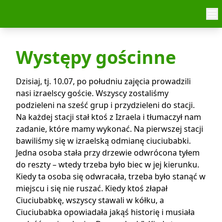
Skip to content
Występy gościnne
Dzisiaj, tj. 10.07, po południu zajęcia prowadzili
nasi izraelscy goście. Wszyscy zostaliśmy
podzieleni na sześć grup i przydzieleni do stacji.
Na każdej stacji stał ktoś z Izraela i tłumaczył nam
zadanie, które mamy wykonać. Na pierwszej stacji
bawiliśmy się w izraelską odmianę ciuciubabki.
Jedna osoba stała przy drzewie odwrócona tyłem
do reszty – wtedy trzeba było biec w jej kierunku.
Kiedy ta osoba się odwracała, trzeba było stanąć w
miejscu i się nie ruszać. Kiedy ktoś złapał
Ciuciubabkę, wszyscy stawali w kółku, a
Ciuciubabka opowiadała jakąś historię i musiała