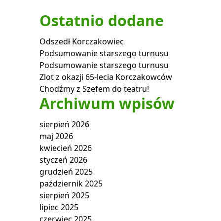
Ostatnio dodane
Odszedł Korczakowiec
Podsumowanie starszego turnusu
Podsumowanie starszego turnusu
Zlot z okazji 65-lecia Korczakowców
Chodźmy z Szefem do teatru!
Archiwum wpisów
sierpień 2026
maj 2026
kwiecień 2026
styczeń 2026
grudzień 2025
październik 2025
sierpień 2025
lipiec 2025
czerwiec 2025