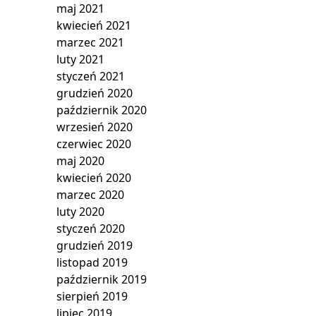
maj 2021
kwiecień 2021
marzec 2021
luty 2021
styczeń 2021
grudzień 2020
październik 2020
wrzesień 2020
czerwiec 2020
maj 2020
kwiecień 2020
marzec 2020
luty 2020
styczeń 2020
grudzień 2019
listopad 2019
październik 2019
sierpień 2019
lipiec 2019