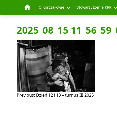
Skip to content
O Korczakowie
Stowarzyszenie KPK
2025_08_15 11_56_59
Nawigacja
Previous:
Dzień 12 i 13 – turnus III 2025
wpisu