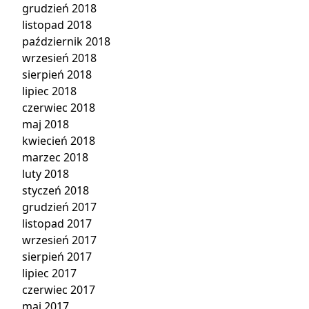
grudzień 2018
listopad 2018
październik 2018
wrzesień 2018
sierpień 2018
lipiec 2018
czerwiec 2018
maj 2018
kwiecień 2018
marzec 2018
luty 2018
styczeń 2018
grudzień 2017
listopad 2017
wrzesień 2017
sierpień 2017
lipiec 2017
czerwiec 2017
maj 2017