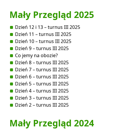
Mały Przegląd 2025
Dzień 12 i 13 – turnus III 2025
Dzień 11 – turnus III 2025
Dzień 10 – turnus III 2025
Dzień 9 – turnus III 2025
Co jemy na obozie?
Dzień 8 – turnus III 2025
Dzień 7 – turnus III 2025
Dzień 6 – turnus III 2025
Dzień 5 – turnus III 2025
Dzień 4 – turnus III 2025
Dzień 3 – turnus III 2025
Dzień 2 – turnus III 2025
Mały Przegląd 2024