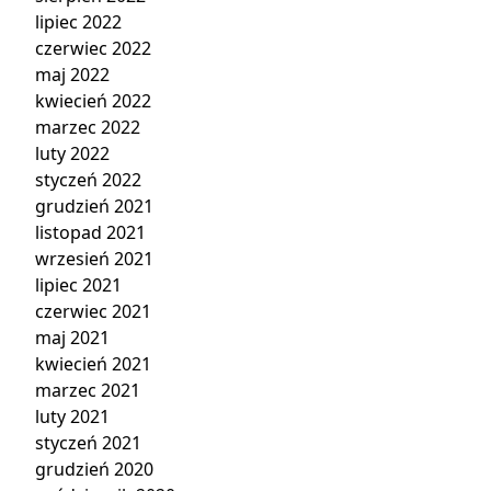
lipiec 2022
czerwiec 2022
maj 2022
kwiecień 2022
marzec 2022
luty 2022
styczeń 2022
grudzień 2021
listopad 2021
wrzesień 2021
lipiec 2021
czerwiec 2021
maj 2021
kwiecień 2021
marzec 2021
luty 2021
styczeń 2021
grudzień 2020