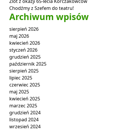
Zlot z okazji 65-lecia Korczakowców
Chodźmy z Szefem do teatru!
Archiwum wpisów
sierpień 2026
maj 2026
kwiecień 2026
styczeń 2026
grudzień 2025
październik 2025
sierpień 2025
lipiec 2025
czerwiec 2025
maj 2025
kwiecień 2025
marzec 2025
grudzień 2024
listopad 2024
wrzesień 2024