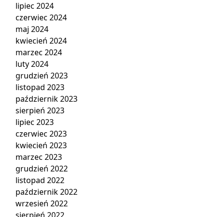
lipiec 2024
czerwiec 2024
maj 2024
kwiecień 2024
marzec 2024
luty 2024
grudzień 2023
listopad 2023
październik 2023
sierpień 2023
lipiec 2023
czerwiec 2023
kwiecień 2023
marzec 2023
grudzień 2022
listopad 2022
październik 2022
wrzesień 2022
sierpień 2022