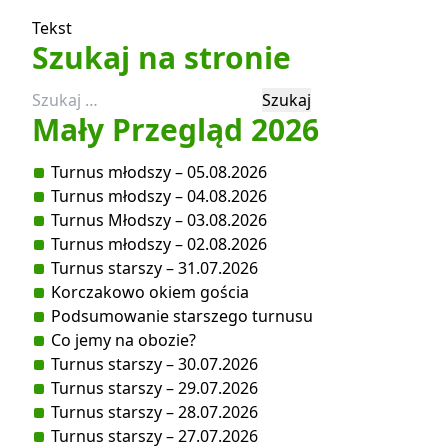
Tekst
Szukaj na stronie
Szukaj:
Mały Przegląd 2026
Turnus młodszy – 05.08.2026
Turnus młodszy – 04.08.2026
Turnus Młodszy – 03.08.2026
Turnus młodszy – 02.08.2026
Turnus starszy – 31.07.2026
Korczakowo okiem gościa
Podsumowanie starszego turnusu
Co jemy na obozie?
Turnus starszy – 30.07.2026
Turnus starszy – 29.07.2026
Turnus starszy – 28.07.2026
Turnus starszy – 27.07.2026