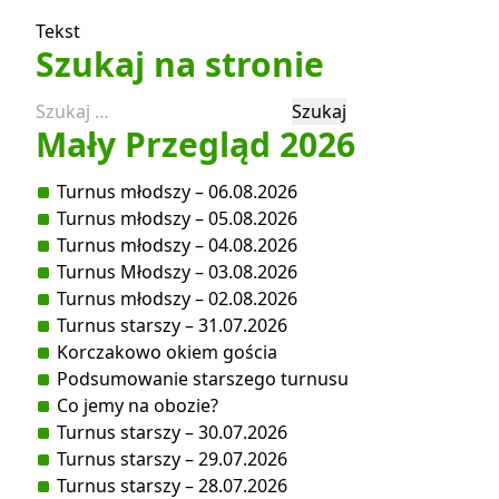
Tekst
Szukaj na stronie
Szukaj:
Mały Przegląd 2026
Turnus młodszy – 06.08.2026
Turnus młodszy – 05.08.2026
Turnus młodszy – 04.08.2026
Turnus Młodszy – 03.08.2026
Turnus młodszy – 02.08.2026
Turnus starszy – 31.07.2026
Korczakowo okiem gościa
Podsumowanie starszego turnusu
Co jemy na obozie?
Turnus starszy – 30.07.2026
Turnus starszy – 29.07.2026
Turnus starszy – 28.07.2026