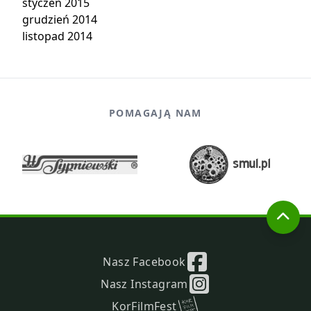
styczeń 2015
grudzień 2014
listopad 2014
POMAGAJĄ NAM
Nasz Facebook
Nasz Instagram
KorFilmFest