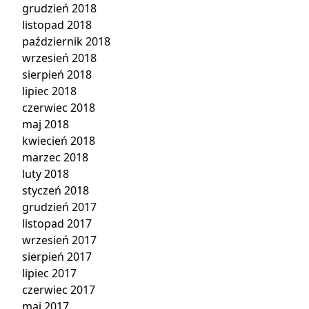
grudzień 2018
listopad 2018
październik 2018
wrzesień 2018
sierpień 2018
lipiec 2018
czerwiec 2018
maj 2018
kwiecień 2018
marzec 2018
luty 2018
styczeń 2018
grudzień 2017
listopad 2017
wrzesień 2017
sierpień 2017
lipiec 2017
czerwiec 2017
maj 2017