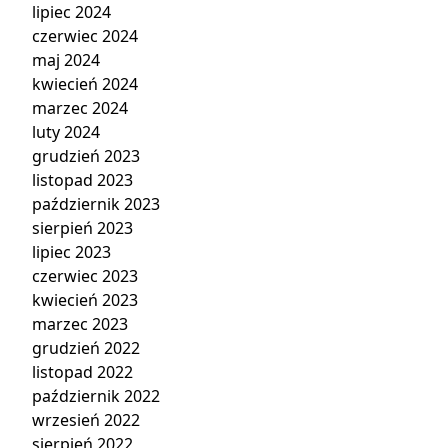
lipiec 2024
czerwiec 2024
maj 2024
kwiecień 2024
marzec 2024
luty 2024
grudzień 2023
listopad 2023
październik 2023
sierpień 2023
lipiec 2023
czerwiec 2023
kwiecień 2023
marzec 2023
grudzień 2022
listopad 2022
październik 2022
wrzesień 2022
sierpień 2022