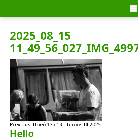
Skip to content
2025_08_15
11_49_56_027_IMG_499
Nawigacja
Previous:
Dzień 12 i 13 – turnus III 2025
Hello
wpisu