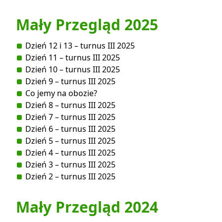
Mały Przegląd 2025
Dzień 12 i 13 – turnus III 2025
Dzień 11 – turnus III 2025
Dzień 10 – turnus III 2025
Dzień 9 – turnus III 2025
Co jemy na obozie?
Dzień 8 – turnus III 2025
Dzień 7 – turnus III 2025
Dzień 6 – turnus III 2025
Dzień 5 – turnus III 2025
Dzień 4 – turnus III 2025
Dzień 3 – turnus III 2025
Dzień 2 – turnus III 2025
Mały Przegląd 2024