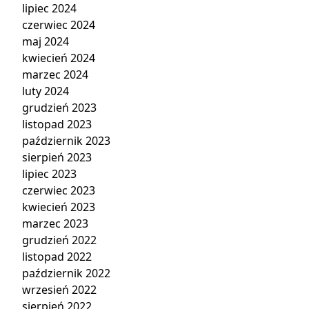
lipiec 2024
czerwiec 2024
maj 2024
kwiecień 2024
marzec 2024
luty 2024
grudzień 2023
listopad 2023
październik 2023
sierpień 2023
lipiec 2023
czerwiec 2023
kwiecień 2023
marzec 2023
grudzień 2022
listopad 2022
październik 2022
wrzesień 2022
sierpień 2022