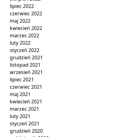
lipiec 2022
czerwiec 2022
maj 2022
kwiecień 2022
marzec 2022
luty 2022
styczeń 2022
grudzień 2021
listopad 2021
wrzesień 2021
lipiec 2021
czerwiec 2021
maj 2021
kwiecień 2021
marzec 2021
luty 2021
styczeń 2021
grudzień 2020