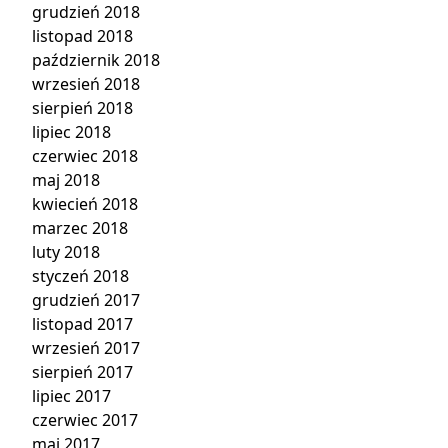
grudzień 2018
listopad 2018
październik 2018
wrzesień 2018
sierpień 2018
lipiec 2018
czerwiec 2018
maj 2018
kwiecień 2018
marzec 2018
luty 2018
styczeń 2018
grudzień 2017
listopad 2017
wrzesień 2017
sierpień 2017
lipiec 2017
czerwiec 2017
maj 2017