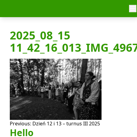
Skip to content
2025_08_15
11_42_16_013_IMG_496
Nawigacja
Previous:
Dzień 12 i 13 – turnus III 2025
Hello
wpisu